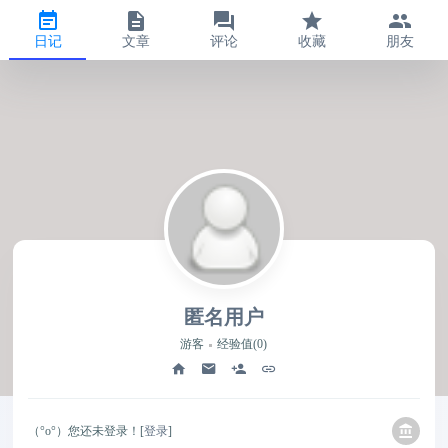
日记
文章
评论
收藏
朋友
匿名用户
游客
经验值(0)
（°ο°）您还未登录！[
登录
]