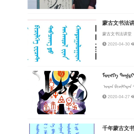
蒙古文书法
蒙古文书法讲堂（
2020-04-30
ᠮᠥᠩᠬᠡ ᠲᠡᠭᠷᠢ 
ᠤᠷᠠᠨ ᠪᠢᠴᠢᠯᠭᠡᠲᠡᠨ 
2020-04-27
千年蒙古文