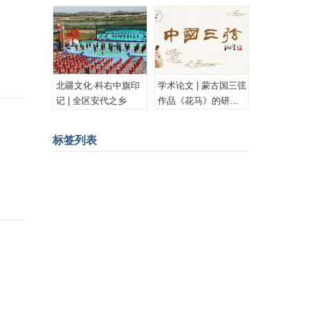
古族安代舞
北疆文化·科右中旗印
学术论文 | 蒙古国三弦
记 | 全区安代之乡
作品《花马》的研究
与思考
标签列表
蒙古画家
蒙古图案
psd
蒙古设计
蒙古素材
蒙文书法
版画
插图
油画
Ai
蒙古国
蒙古插图
蒙古工艺
水彩
蒙古画
书法
漫画
蒙古花纹
蒙古卡通
内蒙古历史
水彩画
CG
胡尔奇
蒙古雕塑
PSD
老照片
室内设计
蒙古文化
成吉思汗
蒙古服饰