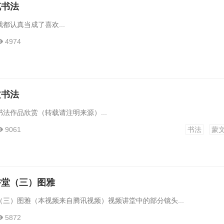
笔书法
都认真当成了喜欢...
4974
文书法
法作品欣赏（转载请注明来源）...
9061
书法
蒙
讲堂（三）图雅
三）图雅（本视频来自腾讯视频）视频讲堂中的部分镜头...
5872