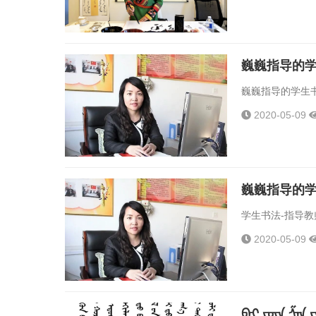
巍巍指导的
巍巍指导的学生书
2020-05-09
巍巍指导的
学生书法-指导教
2020-05-09
ᠪᠠᠢ ᠶᠦᠨ ᠱᠠᠨ 