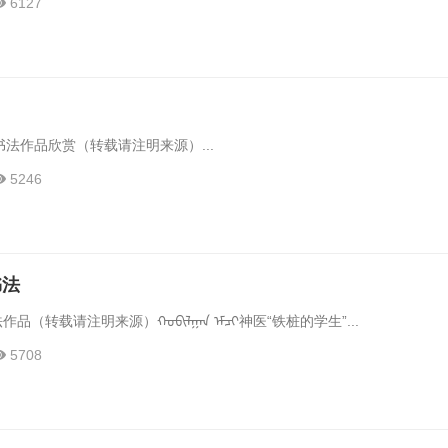
6127
法作品欣赏（转载请注明来源）...
5246
书法
品（转载请注明来源）ᠬᠤᠪᠢᠯᠭᠠᠨ ᠡᠮᠴᠢ神医“铁桩的学生”...
5708