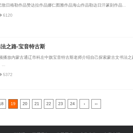
敖日格勒作品赞达拉作品娜仁图雅作品海山作品勒达日汗篆刻作品...
6120
法之路-宝音特古斯
放内蒙古通辽市科左中旗宝音特古斯老师介绍自己探索蒙古文书法之
..
5372
18
19
20
21
22
23
24
›
››