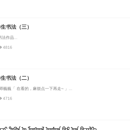
学生书法（三）
法作品...
4816
学生书法（二）
师巍巍「 在看的，麻烦点一下再走~ 」...
4716
ᠵᠢᠴᠢ ᠲᠡᠭᠦᠨ ᠤ ᠮᠣᠩᠭᠤᠯ ᠦᠰᠦᠨ ᠪᠢᠷ ᠤᠨ ᠪᠢᠴᠢᠯᠭᠡ