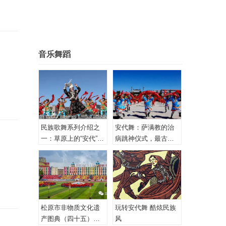
音乐舞蹈
民族歌舞系列介绍之
安代舞：萨满教的治
一：草原上的“安代”和
病跳神仪式，最古老
安代舞
的心理治疗！
松原市非物质文化遗
玩转安代舞 酷炫民族
产图典（四十五）蒙
风