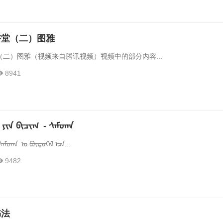
讲堂（二）图雅
二）图雅（视频来自腾讯视频）视频中的部分内容...
8941
ᠶᠢᠨ ᠪᠢᠴᠢᠭ᠌ - ᠰᠠᠮᠳᠠᠨ
ᠰᠠᠮᠳᠠᠨ ᠤ ᠪᠦᠲᠦᠭᠡᠯ ᠡᠴᠡ...
9482
书法