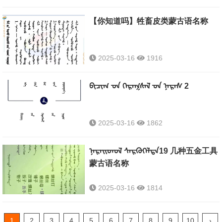
【你知道吗】牲畜皮类蒙古语名称
2025-03-16
1916
ᠪᠢᠴᠢᠭ ᠊ᠤᠨ ᠬᠡᠷᠡᠭᠰᠡᠯ ᠊ᠦᠨ ᠨᠡᠷᠡᠰ 2
2025-03-16
1862
ᠨᠡᠷᠡᠢᠳᠦᠯ ᠰᠡᠷᠭᠦᠭᠡᠯᠲᠡ19 几种五金工具
蒙古语名称
2025-03-16
1814
1
2
3
4
5
6
7
8
9
10
›