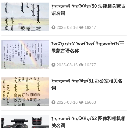
ᠨᠡᠷᠡᠢᠳᠦᠯ ᠰᠡᠷᠭᠦᠭᠡᠯᠲᠡ50 法律相关蒙古
语名词
2025-03-16
16247
ᠦᠷ᠎ᠡ ᠵᠢᠮᠢᠰ ᠤᠳ ᠦᠨ ᠳᠠᠭᠣᠳᠠᠯᠭ᠎ᠠ干
果蒙古语名称
2025-03-16
16277
ᠨᠡᠷᠡᠢᠳᠦᠯ ᠰᠡᠷᠭᠦᠯᠲᠡ51 办公室相关名
词
2025-03-16
15663
ᠨᠠᠷᠡᠢᠳᠦᠯ ᠰᠡᠷᠭᠦᠭᠡᠯᠲᠡ52 图像和相机相
关名词