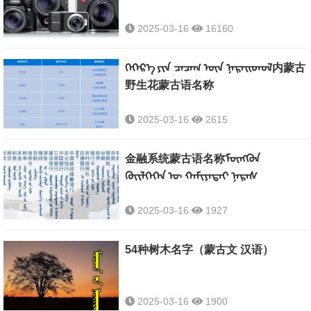
2025-03-16
16160
ᠬᠡᠭᠡᠷ᠎ᠡ ᠶᠢᠨ ᠴᠡᠴᠡᠭ ᠦᠨ ᠨᠡᠷᠡᠢᠳᠦᠯ内蒙古
野生花蒙古语名称
2025-03-16
2615
金融系统蒙古语名称ᠮᠦᠩᠭᠦᠨ
ᠭᠦᠢᠯᠬᠡᠬᠡᠨ ᠦ ᠬᠠᠮᠢᠶᠠᠲᠠᠢ ᠨᠡᠷᠡᠰ
2025-03-16
1927
54种树木名字（蒙古文 汉语）
2025-03-16
1900