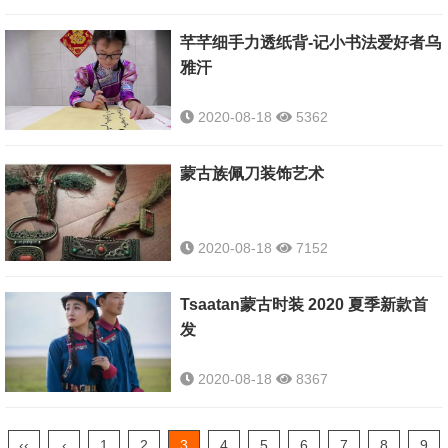
芊芊细手力透纸背-记小书法爱好者乌
雅汗
2020-08-18
5362
蒙古族佩刀装饰艺术
2020-08-18
7152
Tsaatan蒙古时装 2020 夏季新款首
发
2020-08-18
8367
‹‹
‹
1
2
3
4
5
6
7
8
9