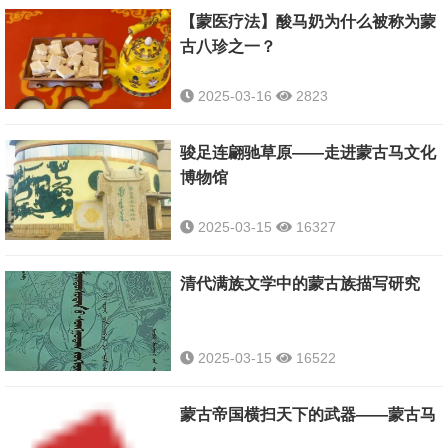
【蒙医疗法】酸马奶为什么被称为蒙
古八珍之一？
2025-03-16
2823
骏足连翩驰草原——走进蒙古马文化
博物馆
2025-03-15
16327
清代满族文学中的蒙古族描写研究
2025-03-15
16522
蒙古帝国横扫天下的武器——蒙古马