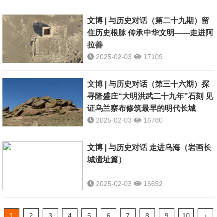
文博 | 与历史对话（第二十九期）留
住历史根脉 传承中华文明——走进阿
拉善
2025-02-03
17109
文博 | 与历史对话（第三十六期）探
寻隆盛庄“大明洪武二十九年”石刻 见
证乌兰察布修筑最早的明代长城
2025-02-03
16780
文博 | 与历史对话 走进乌海（岩画长
城遗址篇）
2025-02-03
16692
文化是一个国家、一个民
族的灵魂。中华文化悠久
1
2
3
4
5
6
7
8
9
10
›