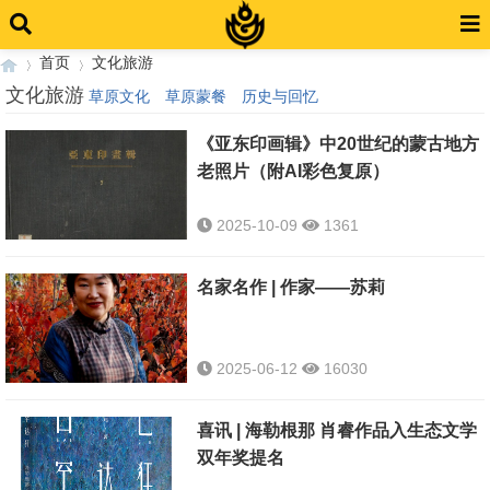
首页
文化旅游
文化旅游
草原文化
草原蒙餐
历史与回忆
《亚东印画辑》中20世纪的蒙古地方
›
›
老照片（附AI彩色复原）
2025-10-09
1361
名家名作 | 作家——苏莉
2025-06-12
16030
喜讯 | 海勒根那 肖睿作品入生态文学
双年奖提名