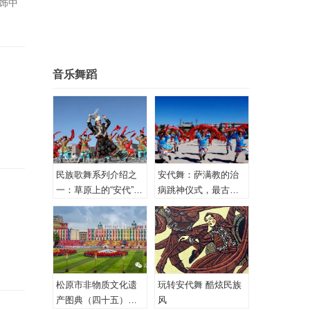
饰中
 廓
服装进
音乐舞蹈
民族歌舞系列介绍之
安代舞：萨满教的治
一：草原上的“安代”和
病跳神仪式，最古老
安代舞
的心理治疗！
松原市非物质文化遗
玩转安代舞 酷炫民族
产图典（四十五）蒙
风