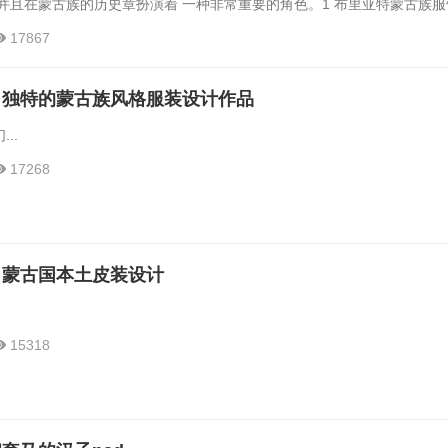
并且在蒙古族的历史章扮演着 一种非常重要的角色。1 布里亚特蒙古族服
 服装造型线和分割线服装造型线也就是服装外形线,或者也可以说是服装外轮
17867
式的一种决定性因素。服装分割线也可以说 是服装的内结构线,它是通过对
接缝 制而形成的。布里亚特蒙古族服饰的主体是蒙古袍,...
】独特的蒙古族风格服装设计作品
..
17268
】蒙古国本土皮装设计
15318