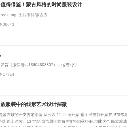
】值得借鉴！蒙古风格的时尚服装设计
e_break_tag_图片来源/蒙古圈...
38043
靴
发货（微信电话13904603307），运费到付。...
17714
古族服装中的线形艺术设计探微
是蒙古族的一支古老部落,从公园 11 世 纪开始,这个民族就开始在贝加尔
草 原上游牧。13 世纪,成吉思汗将布里亚特部落征服,自此这个 民族就