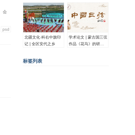
古族安代舞
 会
psd
北疆文化·科右中旗印
学术论文 | 蒙古国三弦
记 | 全区安代之乡
作品《花马》的研究
与思考
标签列表
蒙古画家
蒙古图案
psd
蒙古设计
蒙古素材
蒙文书法
版画
插图
油画
Ai
蒙古国
蒙古插图
蒙古工艺
水彩
蒙古画
书法
漫画
蒙古花纹
蒙古卡通
内蒙古历史
水彩画
CG
胡尔奇
蒙古雕塑
PSD
老照片
室内设计
蒙古文化
成吉思汗
蒙古服饰