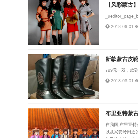
【风彩蒙古
_ueditor_pag
2018-06-01
新款蒙古皮
799元一双，款到
2018-06-01
布里亚特蒙
在我国,布里亚特
以及兴安岭附近的