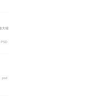
限放大缩
PSD
psd