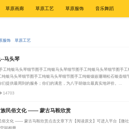
草原画廊
草原工艺
草原服饰
音乐舞蹈
原服饰
草原工艺
--马头琴
手工纯银马头琴细节图手工纯银马头琴细节图手工纯银马头琴细节图手工
工纯银马头琴细节图手工纯银马头琴细节图手工纯银镶嵌珊瑚松石银壶细
们提供最周到的服务；你们的满意，为八字胡做出最真实地评价。...
14703
族民俗文化 —— 蒙古马鞍欣赏
民俗文化 —— 蒙古马鞍欣赏点击文章下方【阅读原文】可进入平台【微
间相册...