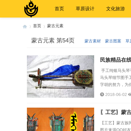
首页
草原设计
文化旅游
首页
蒙古元素
蒙古元素 第54页
蒙古素材
蒙古图案
草
›
›
民族精品在线
手工纯银马头琴
马头琴细节图手
字胡的努力，为你
2018-06-02
〖工艺〗蒙古
【工艺】蒙古族
图片来源QQ好友空