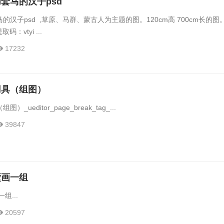
套马的汉子psd
汉子psd ,草原、马群、蒙古人为主题的图。120cm高 700cm长的图。
码：vtyi ...
17232
用具（组图）
_ueditor_page_break_tag_...
39847
壁画一组
组...
20597