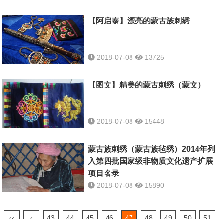
【阿启泰】漂亮的蒙古族刺绣
2018-07-08
13725
【图文】精美的蒙古刺绣（蒙文）
2018-07-08
15448
蒙古族刺绣（蒙古族毡绣）2014年列
入第四批国家级非物质文化遗产扩展
项目名录
2018-07-08
15890
‹‹
‹
43
44
45
46
47
48
49
50
51