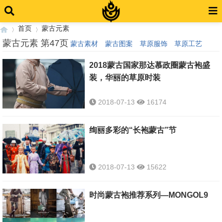
首页
蒙古元素
蒙古元素 第47页
蒙古素材
蒙古图案
草原服饰
草原工艺
2018蒙古国家那达慕政圈蒙古袍盛
›
›
装，华丽的草原时装
2018-07-13
16174
绚丽多彩的“长袍蒙古”节
2018-07-13
15622
时尚蒙古袍推荐系列—MONGOL9