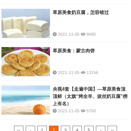
草原美食奶豆腐，怎容错过
2021-11-05
8685
草原美食：蒙古肉饼
2021-11-05
13156
央视4套【走遍中国】—草原美食顶
顶鲜（太旗“烤全羊、拔丝奶豆腐”榜
上有名）
2021-11-05
5760
‹‹
‹
1
2
3
4
5
›
››