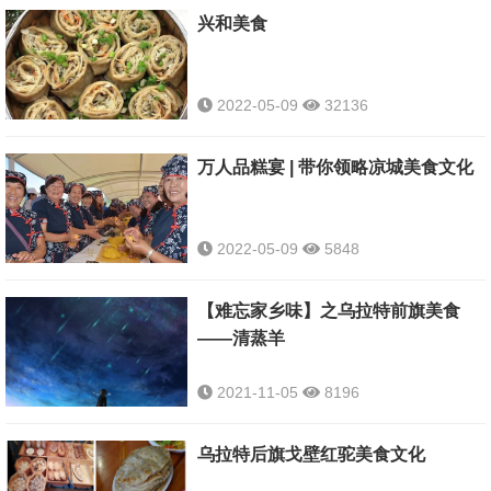
兴和美食
2022-05-09
32136
万人品糕宴 | 带你领略凉城美食文化
2022-05-09
5848
【难忘家乡味】之乌拉特前旗美食
——清蒸羊
2021-11-05
8196
乌拉特后旗戈壁红驼美食文化