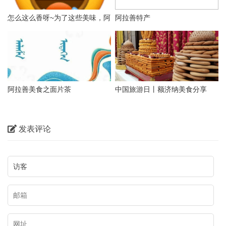
怎么这么香呀~为了这些美味，阿
1.骆驼肉
阿拉善特产
拉善值得你来一趟
阿拉善美食之面片茶
中国旅游日丨额济纳美食分享
发表评论