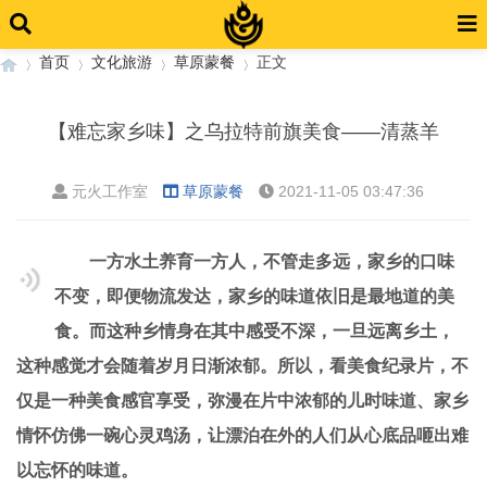
首页
文化旅游
草原蒙餐
正文
【难忘家乡味】之乌拉特前旗美食——清蒸羊
›
›
›
›
元火工作室
草原蒙餐
2021-11-05 03:47:36
一方水土养育一方人，不管走多远，家乡的口味
不变，即便物流发达，家乡的味道依旧是最地道的美
食。而这种乡情身在其中感受不深，一旦远离乡土，
这种感觉才会随着岁月日渐浓郁。所以，看美食纪录片，不
仅是一种美食感官享受，弥漫在片中浓郁的儿时味道、家乡
情怀仿佛一碗心灵鸡汤，让漂泊在外的人们从心底品咂出难
以忘怀的味道。