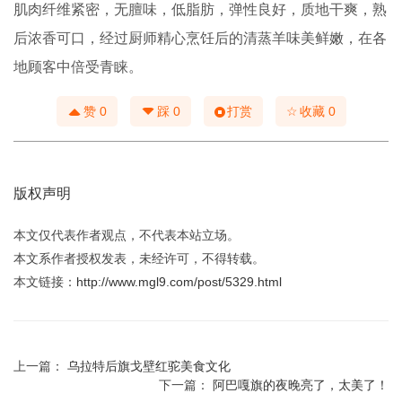
肌肉纤维紧密，无膻味，低脂肪，弹性良好，质地干爽，熟
后浓香可口，经过厨师精心烹饪后的清蒸羊味美鲜嫩，在各
地顾客中倍受青睐。
☆
赞
0
踩
0
打赏
收藏
0
版权声明
本文仅代表作者观点，不代表本站立场。
本文系作者授权发表，未经许可，不得转载。
本文链接：
http://www.mgl9.com/post/5329.html
上一篇：
乌拉特后旗戈壁红驼美食文化
下一篇：
阿巴嘎旗的夜晚亮了，太美了！