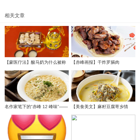
相关文章
【蒙医疗法】酸马奶为什么被称
【赤峰画报】干炸罗膈肉
为蒙古八珍之一？
名作家笔下的“赤峰 12 峰味”——
【美食美文】麻籽豆腐寄乡情
渐行渐远的糟米咯咯豆
——名作家笔下的“赤峰 12 峰味”