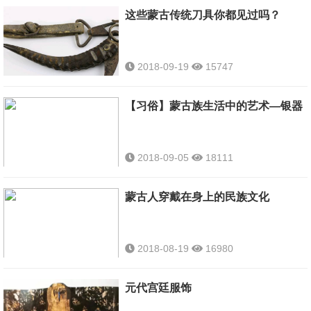
这些蒙古传统刀具你都见过吗？
2018-09-19
15747
【习俗】蒙古族生活中的艺术—银器
2018-09-05
18111
蒙古人穿戴在身上的民族文化
蒙古族银器品种有银碗、
蒙古刀、蒙古银壶、饮酒
器皿、头饰银簪、各种马
2018-08-19
16980
具鞍花等。其特点是大方
淳朴，精巧细致，色彩纹
元代宫廷服饰
样古雅，具有鲜明的民族
风格。