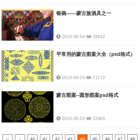
银碗——蒙古族酒具之一
图片按照擀毡依次顺序排
列
2018-08-04
28832
平常用的蒙古图案大全（psd格式）
2018-08-03
21179
蒙古图案--圆形图案psd格式
2018-08-03
22469
‹‹
‹
40
41
42
43
44
45
46
47
48