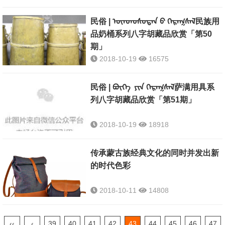
民俗 | ᠦᠨᠳᠦᠰᠦᠲᠡᠨ ᠪ ᠬᠡᠷᠡᠭᠰᠡᠯ民族用
品奶桶系列八字胡藏品欣赏「第50
期」
2018-10-19
16575
民俗 | ᠪᠦᠭᠡ ᠶᠢᠨ ᠬᠡᠷᠡᠭᠰᠡᠯ萨满用具系
列八字胡藏品欣赏「第51期」
2018-10-19
18918
传承蒙古族经典文化的同时并发出新
的时代色彩
2018-10-11
14808
‹‹
‹
39
40
41
42
43
44
45
46
47