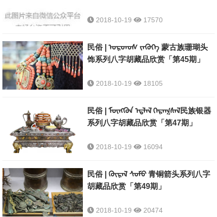
ᠵᠢᠵᠢᠭᠬᠡᠨ ᠨᠠᠷᠢᠨ ᠬᠢᠴᠡ ᠭᠡᠬᠦ
ᠵᠡᠷᠭᠡ ᠵᠢᠨ ᠢᠲᠡᠭᠡᠬᠦ ᠵᠢᠨ ᠠᠷᠭ᠎ᠠ
2018-10-19
17570
ᠦᠭᠡᠢ ᠤᠷᠠᠨ
ᠮᠡᠳᠡᠷᠡᠮᠵᠢ ‍ᠤᠳ ᠢ ᠤᠯᠵᠦ
民俗 | ᠤᠷᠳᠥᠰ ᠵᠡᠭᠥᠭᠡ 蒙古族珊瑚头
ᠬᠠᠷᠠᠵᠦ ᠪᠣᠯᠤᠨ᠎ᠠ᠃ ‍
饰系列八字胡藏品欣赏「第45期」
2018-10-19
18105
民俗 | ᠮᠥᠩᠭᠦᠨ ᠡᠲᠯᠡᠯ ᠬᠡᠷᠡᠭᠰᠡᠯ民族银器
系列八字胡藏品欣赏「第47期」
2018-10-19
16094
民俗 | ᠭᠦᠷᠡᠯ ᠰᠤᠮᠤ 青铜箭头系列八字
胡藏品欣赏「第49期」
2018-10-19
20474