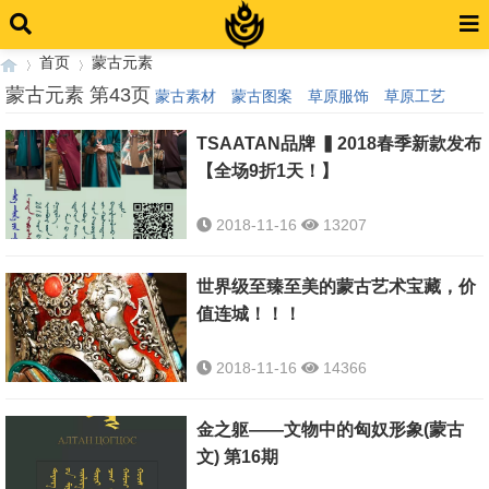
首页
蒙古元素
蒙古元素 第43页
蒙古素材
蒙古图案
草原服饰
草原工艺
TSAATAN品牌 ▍2018春季新款发布
›
›
【全场9折1天！】
2018-11-16
13207
世界级至臻至美的蒙古艺术宝藏，价
值连城！！！
2018-11-16
14366
金之躯——文物中的匈奴形象(蒙古
文) 第16期