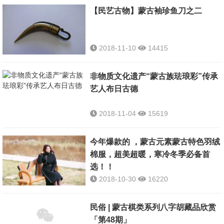
ᠬᠠᠭᠤᠴᠢᠨ ᠲᠠᠨᠢᠯᠲᠠ ᠪᠠᠨ ᠳᠠᠬᠢᠨᠲᠠ
【民艺古物】蒙古袖珍鱼刀之二
ᠲᠤᠩᠭᠠᠵᠦ ᠦᠵᠡᠬᠦ ᠨᠢ
ᠡᠷᠡᠭᠡᠯᠵᠡᠭᠡ ᠦᠭᠡᠢ ᠶᠤᠮ ᠃
ᠲᠠᠯ᠎ᠠ ᠨᠤᠲᠤᠭ ᠤᠨ ᠰᠣᠶᠣᠯ ᠤᠨ
ᠪᠢᠴᠢᠯ ᠮᠠᠶᠢᠭ ᠤᠨ ᠬᠦᠷᠡᠯ
2018-11-10
14415
ᠬᠡᠷᠡᠭᠰᠡᠯ ᠨᠢ ᠬᠡᠮᠵᠢᠶ᠎ᠠ ᠪᠡᠷ
ᠵᠢᠵᠢᠭ ᠮᠦᠷᠲᠡᠭᠡᠨ ᠬᠦᠩᠭᠡᠨ
ᠪᠠᠢᠵᠤ ᠪᠡᠶ᠎ᠠ ᠳ᠋ᠡᠭᠡᠨ ᠵᠡᠭᠦᠯᠲᠡ
非物质文化遗产“蒙古族珐琅彩”传承
ᠵᠢᠨ ᠬᠡᠯᠪᠡᠷᠢ ᠪᠡᠷ ᠠᠪᠴᠤ ᠶᠠᠪᠤᠬᠤ
艺人布日古德
ᠳ᠋ᠦ ᠳᠦᠭᠦᠮ ᠮᠡᠲᠦ
ᠵᠢᠨ ᠣᠨᠴᠠᠯᠢᠭ ᠲᠠᠢ ᠃ ᠵᠠᠷᠢᠮ
2018-11-04
15619
ᠴᠢᠮᠡᠭᠯᠡᠯ ᠡᠳ᠋ ᠤᠨ ᠬᠡᠮᠵᠢᠶ᠎ᠠ ᠨᠢ
ᠵᠦᠪᠬᠡᠨ 1ᠡᠴᠡ 2 ᠰᠸᠨᠲ᠋ᠢᠮᠸᠲ᠋ᠷ
ᠪᠦᠭᠡᠳ ᠬᠦᠨᠳᠦ ᠨᠢ ᠬᠡᠳᠦᠬᠡᠨ g
今年爆款的 ，蒙古元素蒙古特色羽绒
ᠴᠤ ᠬᠦᠷᠬᠦ ᠦᠭᠡᠢ ᠮᠠᠰᠢ ᠵᠢᠵᠢᠭ
棉服，超美超暖，寒冷冬季必备首
ᠤᠷᠠᠨ ᠨᠠᠷᠢᠯᠢᠭ ᠪᠠᠢᠳᠠᠭ ᠡᠴᠡ
选！！
ᠡᠷᠲᠡᠨ ᠪ ᠨᠡᠭᠦᠳᠡᠯᠴᠢᠨ
2018-10-30
16220
ᠦᠨᠳᠦᠰᠦᠲᠡᠨ ᠪ
ᠲᠡᠮᠦᠷᠯᠢᠭ ᠤᠨ ᠣᠷ᠎ᠠ
ᠮᠡᠷᠭᠡᠵᠢᠯ ᠤᠨ ᠬᠢᠷᠢ ᠲᠦᠪᠰᠢᠨ
民俗 | 蒙古棋类系列八字胡藏品欣赏
ᠪᠠ ᠠᠷᠠᠢ ᠬᠠᠷᠠᠭᠠᠨ ᠳ᠋ᠦ ᠦᠯᠦ
「第48期」
ᠦᠷᠲᠦᠬᠦ ᠬᠡᠮᠡᠷᠬᠡᠨ ᠮᠠᠰᠢ