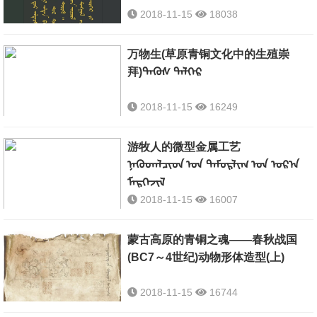
2018-11-15
18038
万物生(草原青铜文化中的生殖崇
拜)ᠲᠡᠭᠦᠰ ᠳᠡᠯᠭᠡᠷ
2018-11-15
16249
游牧人的微型金属工艺
ᠨᠡᠭᠦᠳᠡᠯᠴᠢᠳ ᠤᠨ ᠲᠡᠮᠦᠷᠯᠢᠭ ᠤᠨ ᠤᠷ᠎ᠠ
ᠮᠡᠷᠭᠡᠵᠢᠯ
2018-11-15
16007
ᠦᠨᠦᠳᠦᠷ ᠪᠢᠳᠡ ᠡᠳᠡᠭᠡᠷ
蒙古高原的青铜之魂——春秋战国
ᠲᠠᠯ᠎ᠠ ᠨᠤᠲᠤᠭ ᠤᠨ ᠪᠢᠴᠢᠯ
(BC7～4世纪)动物形体造型(上)
ᠬᠡᠯᠪᠡᠷᠢ ᠵᠢᠨ ᠬᠦᠷᠡᠯ ᠡᠳ᠋
ᠨᠤᠭᠤᠳ ᠢ ᠰᠣᠨᠢᠷᠬᠠᠬᠤ ᠵᠢᠨ
ᠳᠠᠭᠠᠤ ᠡᠷᠲᠡᠨ ᠪ ᠨᠡᠭᠦᠳᠡᠯᠴᠢᠨ
2018-11-15
16744
ᠦᠨᠳᠦᠰᠦᠲᠡᠨ ᠪ ᠲᠤᠬᠠᠢ