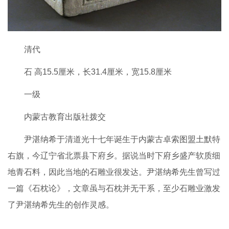
清代
石 高15.5厘米，长31.4厘米，宽15.8厘米
一级
内蒙古教育出版社拨交
尹湛纳希于清道光十七年诞生于内蒙古卓索图盟土默特
右旗，今辽宁省北票县下府乡。据说当时下府乡盛产软质细
地青石料，因此当地的石雕业很发达。尹湛纳希先生曾写过
一篇《石枕论》，文章虽与石枕并无干系，至少石雕业激发
了尹湛纳希先生的创作灵感。