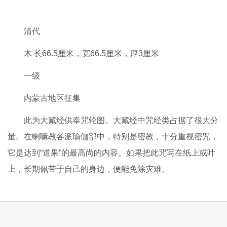
清代
木 长66.5厘米，宽66.5厘米，厚3厘米
一级
内蒙古地区征集
此为大藏经供奉咒轮图。大藏经中咒经类占据了很大分
量。在喇嘛教各派瑜伽部中，特别是密教，十分重视密咒，
它是达到“道果”的最高尚的内容。如果把此咒写在纸上或叶
上，长期佩带于自己的身边，便能免除灾难。
龙泉窑粉青釉划花缠枝牡丹纹凤尾尊