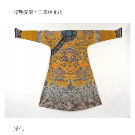
清明黄缎十二章绣龙袍
清代