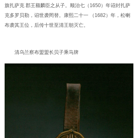
旗扎萨克 郡王额麟臣之从子。顺治七（1650）年诏封扎萨
克多罗贝勒，诏世袭罔替。康熙二十一 （1682）年，松喇
布袭其王位，后传十世至清王朝灭亡。
清乌兰察布盟盟长贝子乘马牌