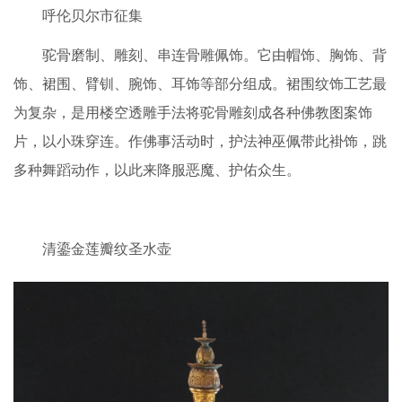
呼伦贝尔市征集
驼骨磨制、雕刻、串连骨雕佩饰。它由帽饰、胸饰、背
饰、裙围、臂钏、腕饰、耳饰等部分组成。裙围纹饰工艺最
为复杂，是用楼空透雕手法将驼骨雕刻成各种佛教图案饰
片，以小珠穿连。作佛事活动时，护法神巫佩带此褂饰，跳
多种舞蹈动作，以此来降服恶魔、护佑众生。
清鎏金莲瓣纹圣水壶