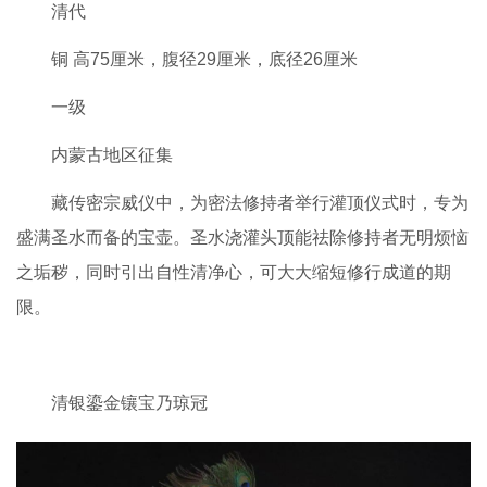
清代
铜 高75厘米，腹径29厘米，底径26厘米
一级
内蒙古地区征集
藏传密宗威仪中，为密法修持者举行灌顶仪式时，专为
盛满圣水而备的宝壶。圣水浇灌头顶能祛除修持者无明烦恼
之垢秽，同时引出自性清净心，可大大缩短修行成道的期
限。
清银鎏金镶宝乃琼冠