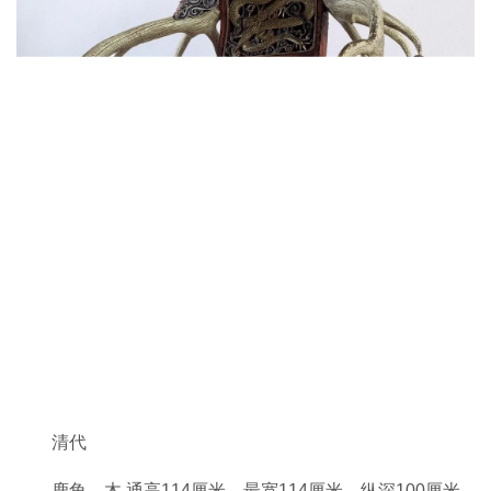
清代
鹿角、木 通高114厘米，最宽114厘米，纵深100厘米