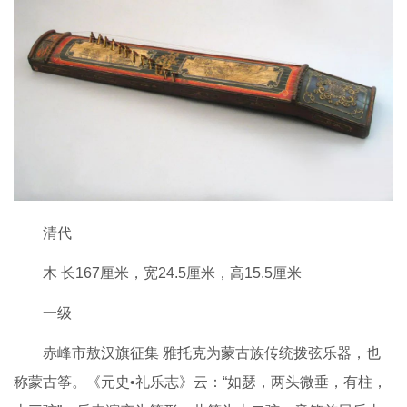
清代
木 长167厘米，宽24.5厘米，高15.5厘米
一级
赤峰市敖汉旗征集 雅托克为蒙古族传统拨弦乐器，也
称蒙古筝。《元史•礼乐志》云：“如瑟，两头微垂，有柱，