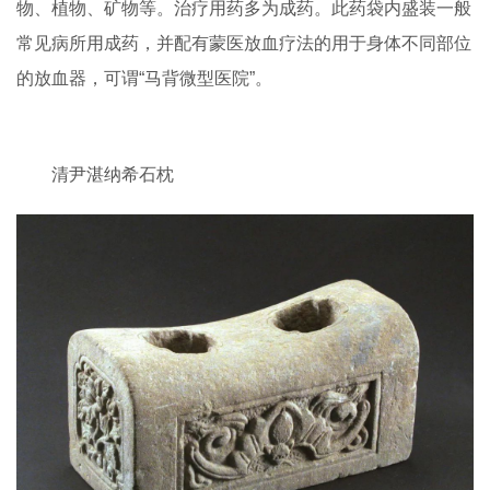
物、植物、矿物等。治疗用药多为成药。此药袋内盛装一般
常见病所用成药，并配有蒙医放血疗法的用于身体不同部位
的放血器，可谓“马背微型医院”。
清尹湛纳希石枕