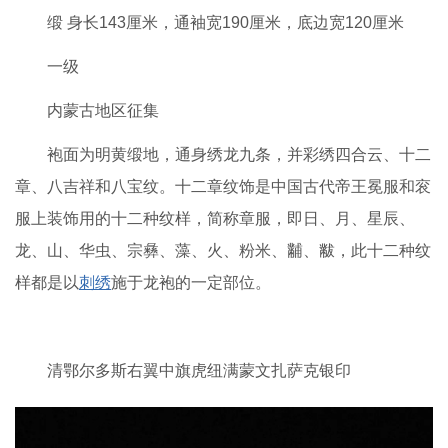
缎 身长143厘米，通袖宽190厘米，底边宽120厘米
一级
内蒙古地区征集
袍面为明黄缎地，通身绣龙九条，并彩绣四合云、十二
章、八吉祥和八宝纹。十二章纹饰是中国古代帝王冕服和衮
服上装饰用的十二种纹样，简称章服，即日、月、星辰、
龙、山、华虫、宗彝、藻、火、粉米、黼、黻，此十二种纹
样都是以
刺绣
施于龙袍的一定部位。
清鄂尔多斯右翼中旗虎纽满蒙文扎萨克银印