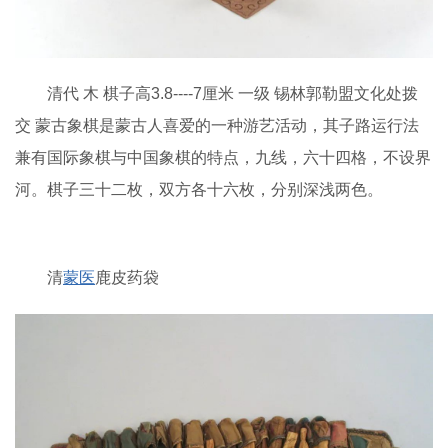
清代 木 棋子高3.8----7厘米 一级 锡林郭勒盟文化处拨
交 蒙古象棋是蒙古人喜爱的一种游艺活动，其子路运行法
兼有国际象棋与中国象棋的特点，九线，六十四格，不设界
河。棋子三十二枚，双方各十六枚，分别深浅两色。
清
蒙医
鹿皮药袋