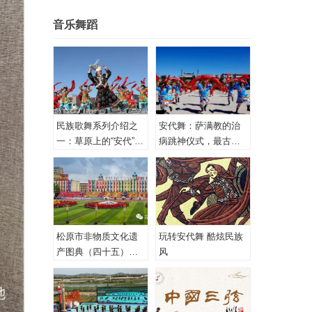
音乐舞蹈
民族歌舞系列介绍之
安代舞：萨满教的治
一：草原上的“安代”和
病跳神仪式，最古老
安代舞
的心理治疗！
松原市非物质文化遗
玩转安代舞 酷炫民族
产图典（四十五）蒙
风
古族安代舞