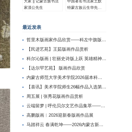
大家 || 记蒙古族书法
中国著名书法家土默
家漠公先生
特蒙古族云生华先生
书法作品集锦
最近发表
哲里木版画家作品欣赏——科左中旗版画家李忠斌作品赏析
【民进艺苑】王茹版画作品赏析
科尔沁版画 | 壮丽史诗版上跃 英雄精神画中传
【达尔罕艺苑】 版画作品欣赏
内蒙古师范大学美术学院2026届本科生毕业作品展美术学专业（版画方向）
【喜讯】美术学院师生26幅作品入选第二届内蒙古自治区小版画暨藏书票展
周五展 | 张秀花版画作品赏析
云端留梦 | 呼伦贝尔文艺作品集萃——姜识民版画选登
高鹏版画︱2026迎新春版画作品展
马踏祥云 春满乾坤——2026内蒙古新春民间工艺美术线上展（三）