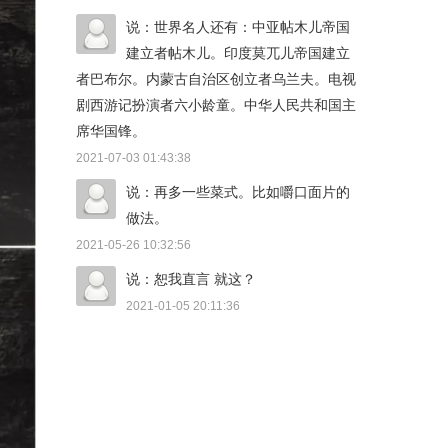
说：世界名人还有：中亚帖木儿帝国
建立者帖木儿。印度莫兀儿帝国建立
者巴布尔。内蒙古自治区创立者乌兰夫。电视
剧西游记扮演者六小龄童。中华人民共和国主
席华国锋。
2021-07-03 01:43:38
说：再多一些菜式。比如嚼口面片的
做法。
2021-05-26 10:32:56
说：恕我直言 就这？
2021-01-05 20:11:36