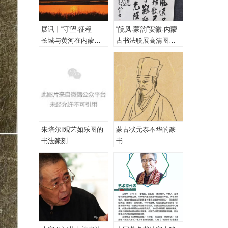
展讯丨“守望·征程——
“皖风·蒙韵”安徽·内蒙
长城与黄河在内蒙古
古书法联展高清图
乌海首次拥抱”主题摄
（一、特邀作品）
影展
朱培尔‖观艺如乐图的
蒙古状元泰不华的篆
书法篆刻
书