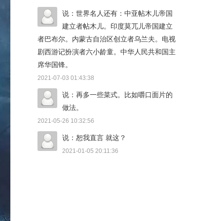
说：世界名人还有：中亚帖木儿帝国
建立者帖木儿。印度莫兀儿帝国建立
者巴布尔。内蒙古自治区创立者乌兰夫。电视
剧西游记扮演者六小龄童。中华人民共和国主
席华国锋。
2021-07-03 01:43:38
说：再多一些菜式。比如嚼口面片的
做法。
2021-05-26 10:32:56
说：恕我直言 就这？
2021-01-05 20:11:36