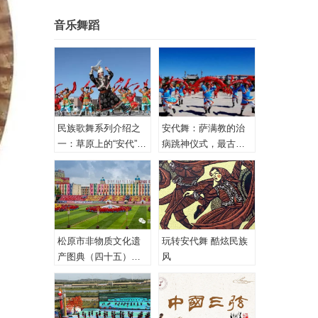
音乐舞蹈
民族歌舞系列介绍之
安代舞：萨满教的治
一：草原上的“安代”和
病跳神仪式，最古老
安代舞
的心理治疗！
松原市非物质文化遗
玩转安代舞 酷炫民族
产图典（四十五）蒙
风
古族安代舞