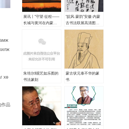
展讯丨“守望·征程——
“皖风·蒙韵”安徽·内蒙
长城与黄河在内蒙古
古书法联展高清图
乌海首次拥抱”主题摄
（一、特邀作品）
影展
ламж
нхилж
朱培尔‖观艺如乐图的
蒙古状元泰不华的篆
г хө
书法篆刻
书
的作品