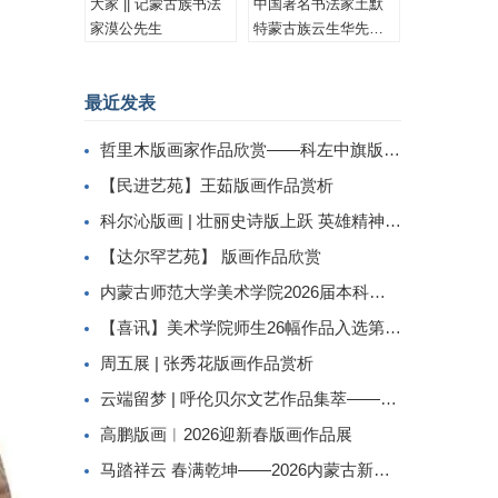
大家 || 记蒙古族书法
中国著名书法家土默
家漠公先生
特蒙古族云生华先生
书法作品集锦
最近发表
哲里木版画家作品欣赏——科左中旗版画家李忠斌作品赏析
【民进艺苑】王茹版画作品赏析
科尔沁版画 | 壮丽史诗版上跃 英雄精神画中传
【达尔罕艺苑】 版画作品欣赏
内蒙古师范大学美术学院2026届本科生毕业作品展美术学专业（版画方向）
【喜讯】美术学院师生26幅作品入选第二届内蒙古自治区小版画暨藏书票展
周五展 | 张秀花版画作品赏析
云端留梦 | 呼伦贝尔文艺作品集萃——姜识民版画选登
高鹏版画︱2026迎新春版画作品展
马踏祥云 春满乾坤——2026内蒙古新春民间工艺美术线上展（三）