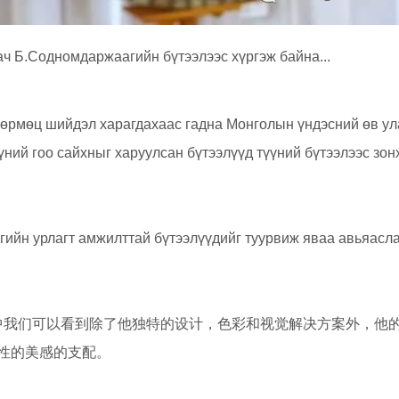
ч Б.Содномдаржаагийн бүтээлээс хүргэж байна...
өвөрмөц шийдэл харагдахаас гадна Монголын үндэсний өв у
үний гоо сайхныг харуулсан бүтээлүүд түүний бүтээлээс зо
ийн урлагт амжилттай бүтээлүүдийг туурвиж яваа авьяасла
a的作品中我们可以看到除了他独特的设计，色彩和视觉解决方案外，他
性的美感的支配。