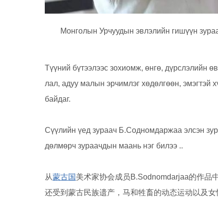
Монголын Урчуудын эвлэлийн гишүүн зураа
Түүний бүтээлээс зохиомж, өнгө, дүрслэлийн 
лал, адуу малын эрчимлэг хөдөлгөөн, эмэгтэй х
байдаг.
Сүүлийн үед зураач Б.Содномдаржаа элсэн зург
дөлмөрч зураачдын маань нэг билээ ..
从
蒙古国
美术家协会成员B.Sodnomdarja
还受到蒙古民族遗产，马和牲畜的动态运动以及女