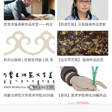
哲里木版画家作品欣赏——科左
【民进艺苑】王茹版画作品赏析
中旗版画家李忠斌作品赏析
科尔沁版画 | 壮丽史诗版上跃 英
【达尔罕艺苑】 版画作品欣赏
雄精神画中传
内蒙古师范大学美术学院2026届
【喜讯】美术学院师生26幅作品
本科生毕业作品展美术学专业
入选第二届内蒙古自治区小版画
（版画方向）
暨藏书票展