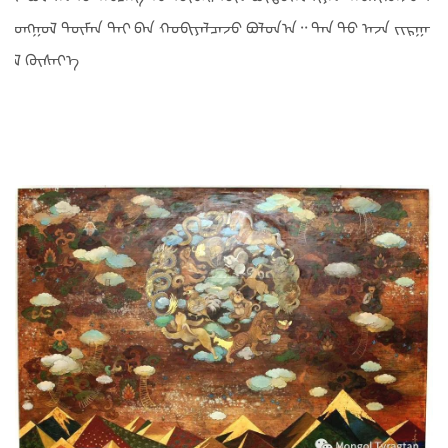
ᠣᠩᠭᠣᠯ ᠲᠦᠮᠡᠨ ᠲᠠᠢ ᠪᠠᠨ ᠬᠤᠪᠢᠶᠠᠯᠴᠠᠵᠦ ᠪᠣᠯᠣᠨ᠎ᠠ᠃ ᠲᠠᠨ ᠳᠤ ᠠᠵᠠ ᠵᠢᠷᠭᠠ
ᠯ ᠬᠦᠰᠡᠶ᠎ᠡ