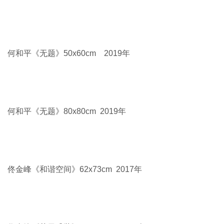
任丽宝《五台山罗睺寺喇嘛》60x50cm 2017年
任俊峰 《流逝》100x80cm 2018年
李丽娜 《我的姥姥》80x60cm 2019 年
李金风《科尔沁系列》60x80cm 2020年