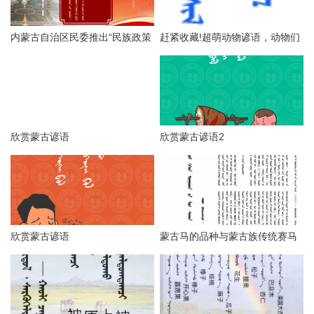
内蒙古自治区民委推出“民族政策
赶紧收藏!超萌动物谚语，动物们
宣传月”海报（第一辑），附高清
更呆萌可爱！
海报下载链接
欣赏蒙古谚语
欣赏蒙古谚语2
欣赏蒙古谚语
蒙古马的品种与蒙古族传统赛马
技巧