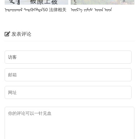
ᠨᠡᠷᠡᠢᠳᠦᠯ ᠰᠡᠷᠭᠦᠭᠡᠯᠲᠡ50 法律相关
ᠦᠷ᠎ᠡ ᠵᠢᠮᠢᠰ ᠤᠳ ᠦᠨ
蒙古语名词
ᠳᠠᠭᠣᠳᠠᠯᠭ᠎ᠠ干果蒙古语名称
发表评论