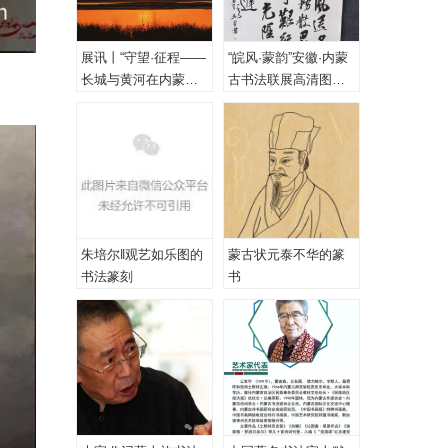
展讯丨“守望·征程——
“皖风·蒙韵”安徽·内蒙
长城与黄河在内蒙古
古书法联展高清图
乌海首次拥抱”主题摄
（一、特邀作品）
影展
朱培尔‖观艺如乐图的
蒙古状元泰不华的篆
书法篆刻
书