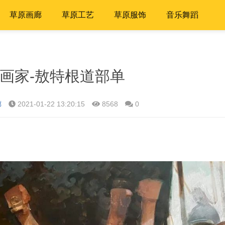
草原画廊
草原工艺
草原服饰
音乐舞蹈
画家-敖特根道部单
廊
2021-01-22 13:20:15
8568
0