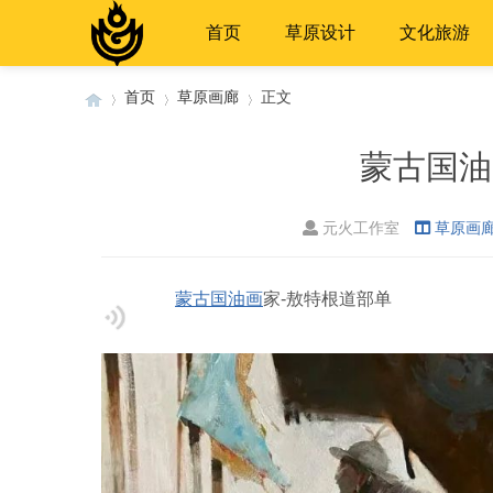
首页
草原设计
文化旅游
首页
草原画廊
正文
蒙古国油
›
›
›
元火工作室
草原画
蒙古国
油画
家-敖特根道部单