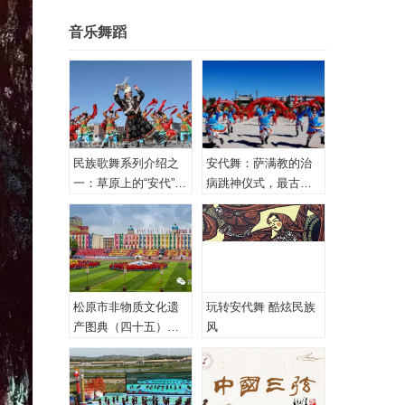
音乐舞蹈
民族歌舞系列介绍之
安代舞：萨满教的治
一：草原上的“安代”和
病跳神仪式，最古老
安代舞
的心理治疗！
松原市非物质文化遗
玩转安代舞 酷炫民族
产图典（四十五）蒙
风
古族安代舞