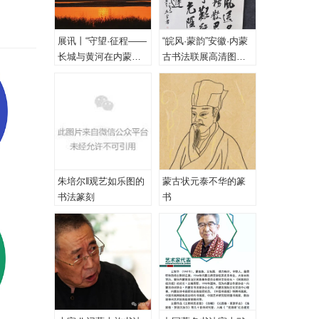
展讯丨“守望·征程——
“皖风·蒙韵”安徽·内蒙
长城与黄河在内蒙古
古书法联展高清图
乌海首次拥抱”主题摄
（一、特邀作品）
影展
朱培尔‖观艺如乐图的
蒙古状元泰不华的篆
书法篆刻
书