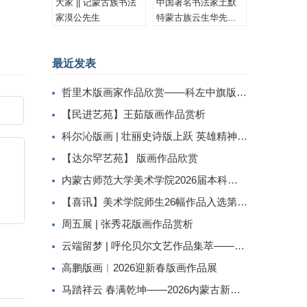
大家 || 记蒙古族书法
中国著名书法家土默
家漠公先生
特蒙古族云生华先生
书法作品集锦
最近发表
哲里木版画家作品欣赏——科左中旗版画家李忠斌作品赏析
【民进艺苑】王茹版画作品赏析
科尔沁版画 | 壮丽史诗版上跃 英雄精神画中传
【达尔罕艺苑】 版画作品欣赏
内蒙古师范大学美术学院2026届本科生毕业作品展美术学专业（版画方向）
【喜讯】美术学院师生26幅作品入选第二届内蒙古自治区小版画暨藏书票展
周五展 | 张秀花版画作品赏析
云端留梦 | 呼伦贝尔文艺作品集萃——姜识民版画选登
高鹏版画︱2026迎新春版画作品展
马踏祥云 春满乾坤——2026内蒙古新春民间工艺美术线上展（三）