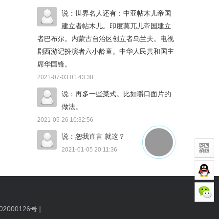
说：世界名人还有：中亚帖木儿帝国
建立者帖木儿。印度莫兀儿帝国建立
者巴布尔。内蒙古自治区创立者乌兰夫。电视
剧西游记扮演者六小龄童。中华人民共和国主
席华国锋。
2021-07-03 01:43:38
说：再多一些菜式。比如嚼口面片的
做法。
2021-05-26 10:32:56
说：恕我直言 就这？
2021-01-05 20:11:36
2000126号
|