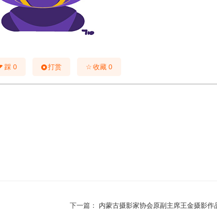
☆
踩
0
打赏
收藏
0
下一篇：
内蒙古摄影家协会原副主席王金摄影作