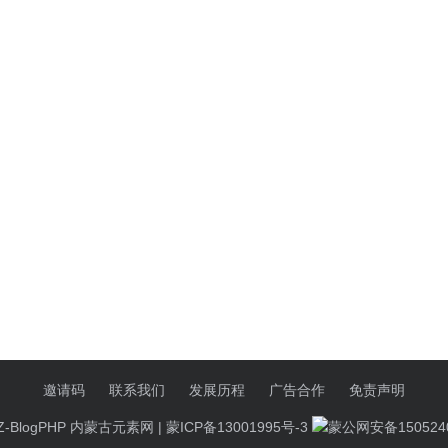
邀请码
联系我们
发展历程
广告合作
免责声明
Z-BlogPHP
内蒙古元素网 |
蒙ICP备13001995号-3
蒙公网安备1505240