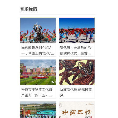
音乐舞蹈
民族歌舞系列介绍之
安代舞：萨满教的治
一：草原上的“安代”和
病跳神仪式，最古老
安代舞
的心理治疗！
松原市非物质文化遗
玩转安代舞 酷炫民族
产图典（四十五）蒙
风
古族安代舞