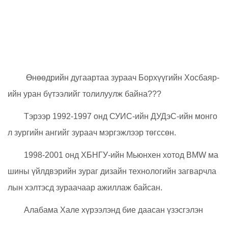
Өнөөдрийн дугаартаа зураач Борхүүгийн Хосбаяр-