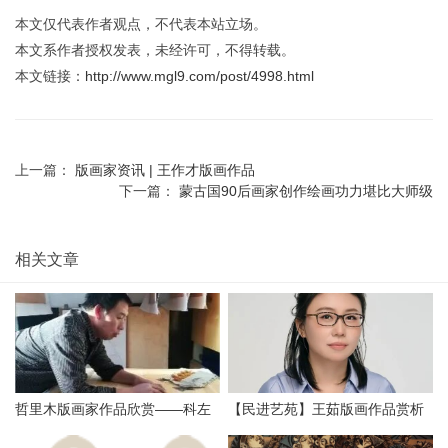
ᠲᠦᠮᠡᠨ ᠲᠠᠢ ᠪᠠᠨ ᠬᠤᠪᠢᠶᠠᠯᠴᠠᠵᠦ ᠪᠣᠯᠣᠨ᠎ᠠ᠃ ᠲᠠᠨ ᠳᠤ ᠠᠵᠠ ᠵᠢᠷᠭᠠᠯ ᠬᠦᠰᠡ
ᠶ᠎ᠡ
☆
赞
0
踩
0
打赏
收藏
0
版权声明
本文仅代表作者观点，不代表本站立场。
本文系作者授权发表，未经许可，不得转载。
本文链接：
http://www.mgl9.com/post/4998.html