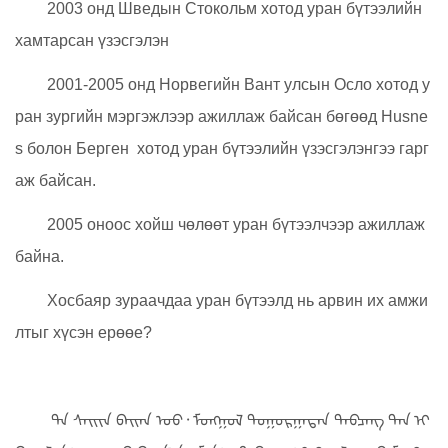
ийн уран бүтээлийг толилуулж байна???
Тэрээр 1992-1997 онд СУИС-ийн ДУДэС-ийн монго
л зургийн ангийг зураач мэргэжлээр төгссөн.
1998-2001 онд ХБНГУ-ийн Мьюнхен хотод BMW ма
шины үйлдвэрийн зураг дизайн технологийн загварчла
лын хэлтэсд зураачаар ажиллаж байсан.
Алабама Хале хүрээлэнд бие даасан үзэсгэлэн
2003 онд Шведын Стокольм хотод уран бүтээлийн
хамтарсан үзэсгэлэн
2001-2005 онд Норвегийн Вант улсын Осло хотод у
ран зургийн мэргэжлээр ажиллаж байсан бөгөөд Husne
s болон Бeргeн хотод уран бүтээлийн үзэсгэлэнгээ гарг