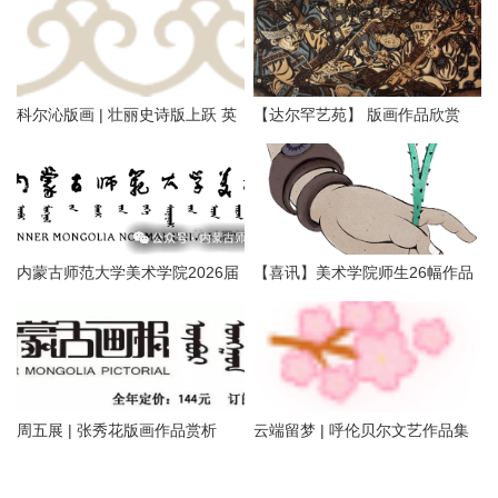
上一篇：
版画家资讯 | 王作才版画作品
下一篇：
蒙古国90后画家创作绘画功力堪比大师级
相关文章
哲里木版画家作品欣赏——科左
【民进艺苑】王茹版画作品赏析
中旗版画家李忠斌作品赏析
科尔沁版画 | 壮丽史诗版上跃 英
【达尔罕艺苑】 版画作品欣赏
雄精神画中传