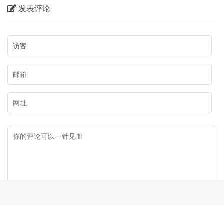
内蒙古师范大学美术学院2026届
【喜讯】美术学院师生26幅作品
本科生毕业作品展美术学专业
入选第二届内蒙古自治区小版画
（版画方向）
暨藏书票展
周五展 | 张秀花版画作品赏析
云端留梦 | 呼伦贝尔文艺作品集
萃——姜识民版画选登
发表评论