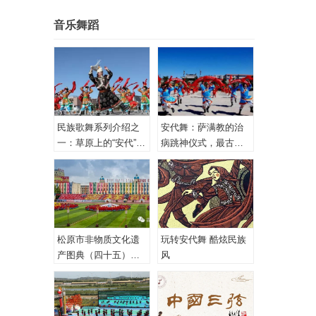
音乐舞蹈
民族歌舞系列介绍之
安代舞：萨满教的治
一：草原上的“安代”和
病跳神仪式，最古老
安代舞
的心理治疗！
松原市非物质文化遗
玩转安代舞 酷炫民族
产图典（四十五）蒙
风
古族安代舞