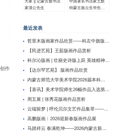
大家 || 记蒙古族书法
中国著名书法家土默
家漠公先生
特蒙古族云生华先生
书法作品集锦
最近发表
哲里木版画家作品欣赏——科左中旗版画家李忠斌作品赏析
【民进艺苑】王茹版画作品赏析
科尔沁版画 | 壮丽史诗版上跃 英雄精神画中传
创作
【达尔罕艺苑】 版画作品欣赏
内蒙古师范大学美术学院2026届本科生毕业作品展美术学专业（版画方向）
【喜讯】美术学院师生26幅作品入选第二届内蒙古自治区小版画暨藏书票展
周五展 | 张秀花版画作品赏析
云端留梦 | 呼伦贝尔文艺作品集萃——姜识民版画选登
高鹏版画︱2026迎新春版画作品展
马踏祥云 春满乾坤——2026内蒙古新春民间工艺美术线上展（三）