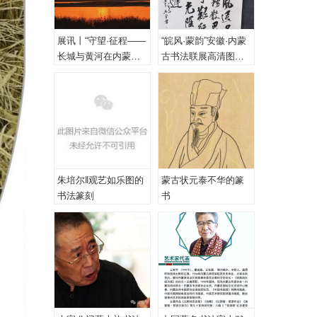
展讯丨“守望·征程——
“皖风·蒙韵”安徽·内蒙
长城与黄河在内蒙古
古书法联展高清图
乌海首次拥抱”主题摄
（一、特邀作品）
影展
朱培尔‖观艺如乐图的
蒙古状元泰不华的篆
书法篆刻
书