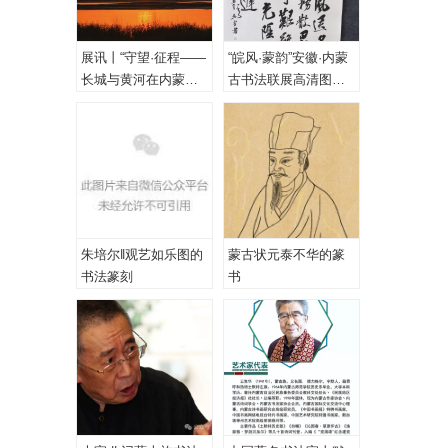
展讯丨“守望·征程——
“皖风·蒙韵”安徽·内蒙
长城与黄河在内蒙古
古书法联展高清图
乌海首次拥抱”主题摄
（一、特邀作品）
影展
朱培尔‖观艺如乐图的
蒙古状元泰不华的篆
书法篆刻
书