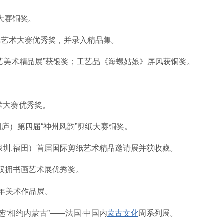
大赛铜奖。
剪纸艺术大赛优秀奖，并录入精品集。
工艺美术精品展”获银奖；工艺品《海螺姑娘》屏风获铜奖。
艺术大赛优秀奖。
•桐庐）第四届“神州风韵”剪纸大赛铜奖。
（深圳.福田）首届国际剪纸艺术精品邀请展并获收藏。
”双拥书画艺术展优秀奖。
周年美术作品展。
选“相约内蒙古”——法国·中国内
蒙古文化
周系列展。