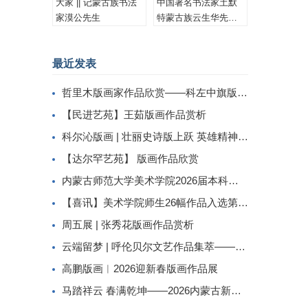
大家 || 记蒙古族书法
中国著名书法家土默
家漠公先生
特蒙古族云生华先生
书法作品集锦
最近发表
哲里木版画家作品欣赏——科左中旗版画家李忠斌作品赏析
【民进艺苑】王茹版画作品赏析
科尔沁版画 | 壮丽史诗版上跃 英雄精神画中传
【达尔罕艺苑】 版画作品欣赏
内蒙古师范大学美术学院2026届本科生毕业作品展美术学专业（版画方向）
【喜讯】美术学院师生26幅作品入选第二届内蒙古自治区小版画暨藏书票展
周五展 | 张秀花版画作品赏析
云端留梦 | 呼伦贝尔文艺作品集萃——姜识民版画选登
高鹏版画︱2026迎新春版画作品展
马踏祥云 春满乾坤——2026内蒙古新春民间工艺美术线上展（三）