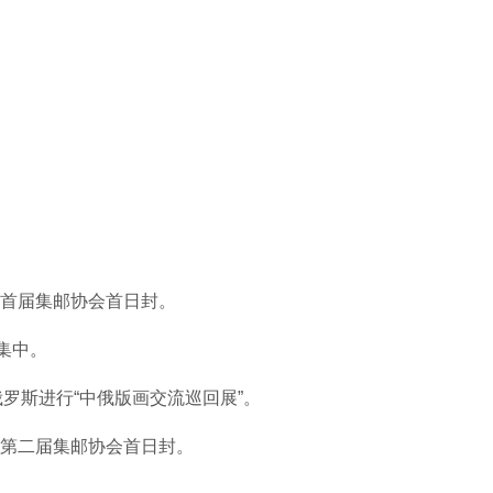
成首届集邮协会首日封。
品集中。
赴俄罗斯进行“中俄版画交流巡回展”。
成第二届集邮协会首日封。