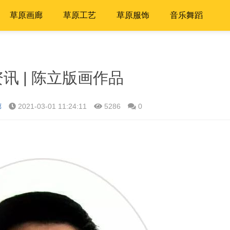
草原画廊
草原工艺
草原服饰
音乐舞蹈
讯 | 陈立版画作品
廊
2021-03-01 11:24:11
5286
0