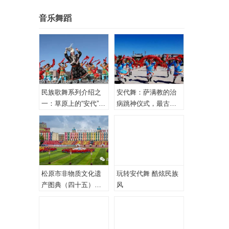
音乐舞蹈
民族歌舞系列介绍之
安代舞：萨满教的治
一：草原上的“安代”和
病跳神仪式，最古老
安代舞
的心理治疗！
松原市非物质文化遗
玩转安代舞 酷炫民族
产图典（四十五）蒙
风
古族安代舞