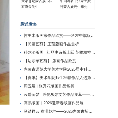
大家 || 记蒙古族书法
中国著名书法家土默
家漠公先生
特蒙古族云生华先生
书法作品集锦
最近发表
哲里木版画家作品欣赏——科左中旗版画家李忠斌作品赏析
【民进艺苑】王茹版画作品赏析
科尔沁版画 | 壮丽史诗版上跃 英雄精神画中传
【达尔罕艺苑】 版画作品欣赏
内蒙古师范大学美术学院2026届本科生毕业作品展美术学专业（版画方向）
【喜讯】美术学院师生26幅作品入选第二届内蒙古自治区小版画暨藏书票展
周五展 | 张秀花版画作品赏析
云端留梦 | 呼伦贝尔文艺作品集萃——姜识民版画选登
高鹏版画︱2026迎新春版画作品展
马踏祥云 春满乾坤——2026内蒙古新春民间工艺美术线上展（三）