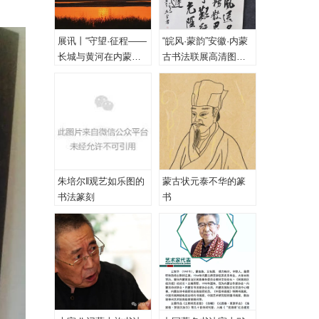
展讯丨“守望·征程——
“皖风·蒙韵”安徽·内蒙
长城与黄河在内蒙古
古书法联展高清图
乌海首次拥抱”主题摄
（一、特邀作品）
影展
朱培尔‖观艺如乐图的
蒙古状元泰不华的篆
书法篆刻
书