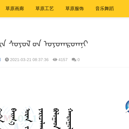
草原画廊
草原工艺
草原服饰
音乐舞蹈
ᠴᠢᠨ ᠰᠤᠶᠤᠯ ‍ᠳ ᠣᠶᠣᠡᠡᠷᠳᠡᠨᠢ
廊
2021-03-21 08:37:36
4157
0