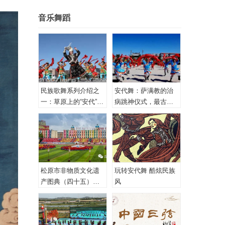
音乐舞蹈
民族歌舞系列介绍之
安代舞：萨满教的治
一：草原上的“安代”和
病跳神仪式，最古老
安代舞
的心理治疗！
松原市非物质文化遗
玩转安代舞 酷炫民族
产图典（四十五）蒙
风
古族安代舞