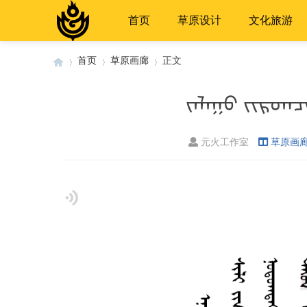
首页
草原设计
文化旅游
首页
草原画廊
正文
ᠵᠠᠯᠠᠭᠤ ᠵᠢᠷᠤᠭ
›
›
›
元火工作室
草原画