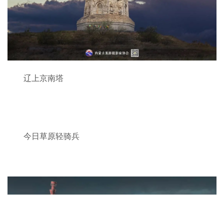
辽上京南塔
今日草原轻骑兵