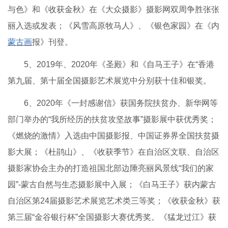
与色》和《收获金秋》在《大众摄影》摄影网双周争胜张张
丽入选或发表；《风雪高原牧马人》、《银色家园》在《内
蒙古画
报》刊登。
5、2019年、2020年《圣殿》和《自马王子》在“香港
第九届、第十届全国摄影艺术展览中分别获十佳和银奖。
6、2020年《一封感谢信》获国务院扶贫办、新华网等
部门举办的“我所经历的扶贫攻坚故事”摄影展中获优秀奖；
《燃烧的激情》入选由中国摄影报、中国证券界全国扶贫摄
影大展；《杜鹃山》、《收获季节》在自治区文联、自治区
摄影家协会主办的打造祖国北部边陲亮丽风景线“我们的家
园”-蒙古自然与生态摄影展中入展；《白马王子》获内蒙古
自治区第24届摄影艺术展览艺术类三等奖；《收获金秋》获
第三届“金谷银行杯”全国摄影大赛优秀奖。《猛龙过江》获