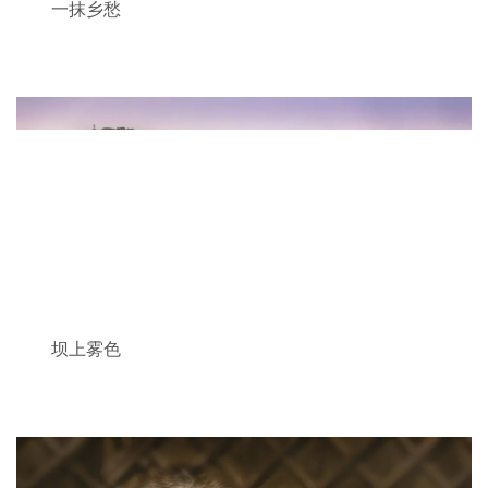
一抹乡愁
坝上雾色