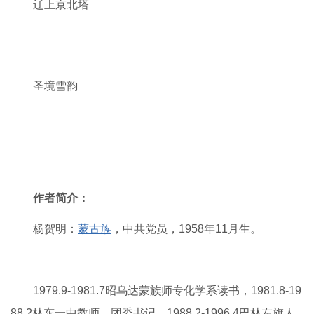
辽上京北塔
圣境雪韵
作者简介：
杨贺明：
蒙古族
，中共党员，1958年11月生。
1979.9-1981.7昭乌达蒙族师专化学系读书，1981.8-19
88.2林东一中教师、团委书记，1988.2-1996.4巴林左旗人