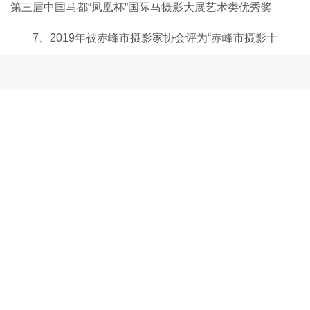
第三届中国马都“凤凰杯”国际马摄影大展艺术类优秀奖
7、2019年被赤峰市摄影家协会评为“赤峰市摄影十
杰”。
内蒙古旅游摄影家协会
一份展示内蒙古旅游摄影成果的在线读物
☆
赞
0
踩
0
打赏
收藏
0
版权声明