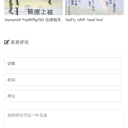
ᠨᠡᠷᠡᠢᠳᠦᠯ ᠰᠡᠷᠭᠦᠭᠡᠯᠲᠡ50 法律相关
ᠦᠷ᠎ᠡ ᠵᠢᠮᠢᠰ ᠤᠳ ᠦᠨ
蒙古语名词
ᠳᠠᠭᠣᠳᠠᠯᠭ᠎ᠠ干果蒙古语名称
发表评论