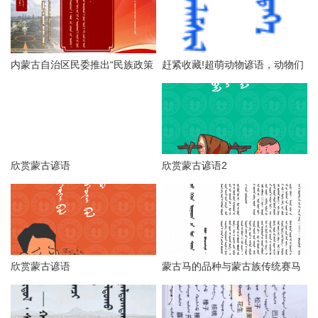
内蒙古自治区民委推出“民族政策
赶紧收藏!超萌动物谚语，动物们
宣传月”海报（第一辑），附高清
更呆萌可爱！
海报下载链接
欣赏蒙古谚语
欣赏蒙古谚语2
欣赏蒙古谚语
蒙古马的品种与蒙古族传统赛马
技巧