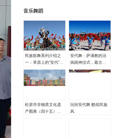
音乐舞蹈
民族歌舞系列介绍之
安代舞：萨满教的治
一：草原上的“安代”和
病跳神仪式，最古老
安代舞
的心理治疗！
松原市非物质文化遗
玩转安代舞 酷炫民族
产图典（四十五）蒙
风
古族安代舞