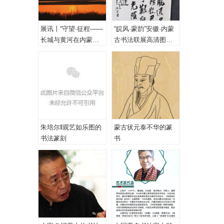
展讯丨“守望·征程——
“皖风·蒙韵”安徽·内蒙
长城与黄河在内蒙古
古书法联展高清图
乌海首次拥抱”主题摄
（一、特邀作品）
影展
朱培尔‖观艺如乐图的
蒙古状元泰不华的篆
书法篆刻
书