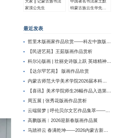
大家 || 记蒙古族书法
中国著名书法家土默
家漠公先生
特蒙古族云生华先生
书法作品集锦
最近发表
哲里木版画家作品欣赏——科左中旗版画家李忠斌作品赏析
【民进艺苑】王茹版画作品赏析
科尔沁版画 | 壮丽史诗版上跃 英雄精神画中传
【达尔罕艺苑】 版画作品欣赏
内蒙古师范大学美术学院2026届本科生毕业作品展美术学专业（版画方向）
【喜讯】美术学院师生26幅作品入选第二届内蒙古自治区小版画暨藏书票展
周五展 | 张秀花版画作品赏析
云端留梦 | 呼伦贝尔文艺作品集萃——姜识民版画选登
高鹏版画︱2026迎新春版画作品展
马踏祥云 春满乾坤——2026内蒙古新春民间工艺美术线上展（三）