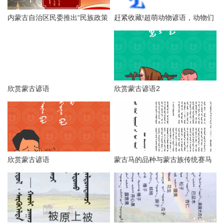
内蒙古自治区民委推出“民族政策
赶紧收藏!超萌动物谚语，动物们
宣传月”海报（第一辑），附高清
更呆萌可爱！
海报下载链接
欣赏蒙古谚语
欣赏蒙古谚语2
欣赏蒙古谚语
蒙古马的品种与蒙古族传统赛马
技巧