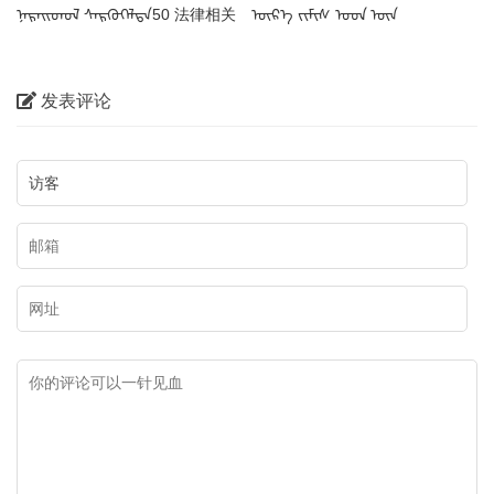
ᠨᠡᠷᠡᠢᠳᠦᠯ ᠰᠡᠷᠭᠦᠭᠡᠯᠲᠡ50 法律相关
ᠦᠷ᠎ᠡ ᠵᠢᠮᠢᠰ ᠤᠳ ᠦᠨ
蒙古语名词
ᠳᠠᠭᠣᠳᠠᠯᠭ᠎ᠠ干果蒙古语名称
发表评论