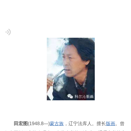
田宏图
(1948.8—)
蒙古族
，辽宁法库人。擅长
版画
。曾