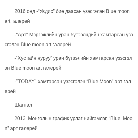
2016 онд -“Увдис” бие даасан үзэсгэлэн Blue moon
art галерей
-"Арт" Мэргэжлийн уран бүтээлчдийн хамтарсан үзэ
сгэлэн Blue moon art галерей
-“Хустайн нуруу” уран бүтээлийн хамтарсан үзэсгэл
эн Blue moon art галерей
-"TODAY" хамтарсан үзэсгэлэн “Blue Moon” арт гал
ерей
Шагнал
2013 Монголын график урлаг нийгэмлэг, “Blue Moo
n” арт галерей