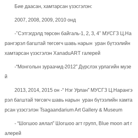
Бие даасан, хамтарсан үзэсгэлэн:
2007, 2008, 2009, 2010 онд
-"Сэтгэгдэлд төрсөн байгаль-1, 2, 3, 4" МУСГЗ Ц.На
рангэрэл багштай төгсөгч шавь нарын уран бүтээлийн
хамтарсан үзэсгэлэн XanaduART галерей
-“Монголын зураачид-2012” Дүрслэх урлагийн музе
й
2013, 2014, 2015 он -“ Нэг Урлан” МУСГЗ Ц.Нарангэ
рэл багштай төгсөгч шавь нарын уран бүтээлийн хамта
рсан үзэсгэлэн Tsagaandarium Art Gallery & Museum
- “Шогшоо аялал” Шогшоо агт групп, Blue moon art г
алерей