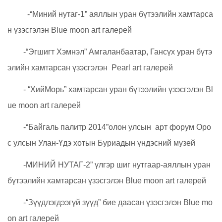
-“Миний нутаг-1” аяллын уран бүтээлийн хамтарса
н үзэсгэлэн Blue moon art галерей
-“Эгшигт Хэмнэл” Амгаланбаатар, Гансүх уран бүтэ
элийн хамтарсан үзэсгэлэн Pearl art галерей
- “ХийМорь” хамтарсан уран бүтээлийн үзэсгэлэн Bl
ue moon art галерей
-“Байгаль палитр 2014”олон улсын арт форум Оро
с улсын Улан-Үдэ хотын Буриадын үндэсний музей
-МИНИЙ НУТАГ-2” үлгэр шиг нутгаар-аяллын уран
бүтээлийн хамтарсан үзэсгэлэн Blue moon art галерей
-“Зүүдлэгдээгүй зүүд” бие даасан үзэсгэлэн Blue mo
on art галерей