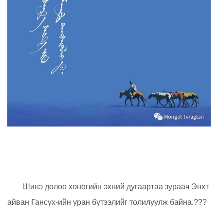
Шинэ долоо хоногийн эхний дугаартаа зураач Энхт
айван Гансүх-ийн уран бүтээлийг толилуулж байна.???