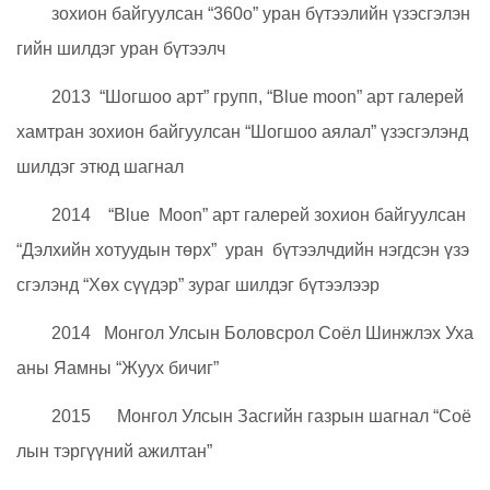
зохион байгуулсан “360о” уран бүтээлийн үзэсгэлэн
гийн шилдэг уран бүтээлч
2013 “Шогшоо арт” групп, “Blue moon” арт галерей
хамтран зохион байгуулсан “Шогшоо аялал” үзэсгэлэнд
шилдэг этюд шагнал
2014 “Blue Moon” арт галерей зохион байгуулсан
“Дэлхийн хотуудын төрх” уран бүтээлчдийн нэгдсэн үзэ
сгэлэнд “Хөх сүүдэр” зураг шилдэг бүтээлээр
2014 Монгол Улсын Боловсрол Соёл Шинжлэх Уха
аны Яамны “Жуух бичиг”
2015 Монгол Улсын Засгийн газрын шагнал “Соё
лын тэргүүний ажилтан”