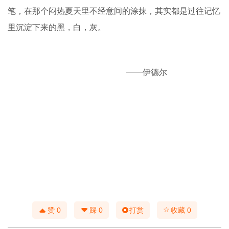
器皿；从头像到带手半身像，从伯里曼艺用人体解剖默写到
生活动态速写。逐渐从简单到复杂，从容易到繁难，从课内
到课外，从数量到质量，循序渐进地提升学生的造型能力。
结语
END WORD
我心里清楚，画了这么多
年画
，现在又拿起了铅
笔，在那个闷热夏天里不经意间的涂抹，其实都是过往记忆
里沉淀下来的黑，白，灰。