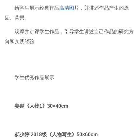
伦勃朗
门采尔
刘乐民
课程 3
给学生列出专业书目，分享读书心得
指导学生参观国内外各种门类艺术展，提高审美能力。
给学生展示经典作品
高清图
片，并讲述作品产生的原
因、背景。
观摩并讲评学生作品，引导学生讲述自己作品的研究方
向和实践经验