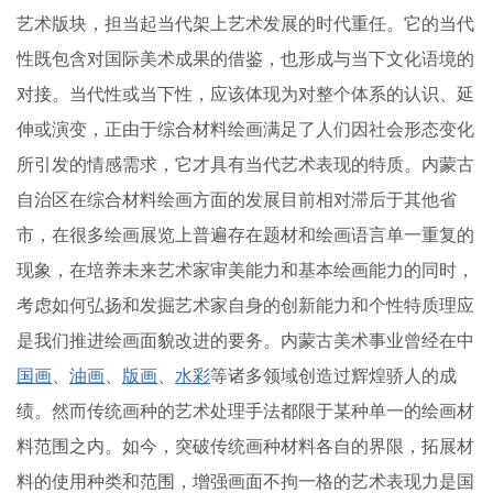
艺术版块，担当起当代架上艺术发展的时代重任。它的当代
性既包含对国际美术成果的借鉴，也形成与当下文化语境的
对接。当代性或当下性，应该体现为对整个体系的认识、延
伸或演变，正由于综合材料绘画满足了人们因社会形态变化
所引发的情感需求，它才具有当代艺术表现的特质。内蒙古
自治区在综合材料绘画方面的发展目前相对滞后于其他省
市，在很多绘画展览上普遍存在题材和绘画语言单一重复的
现象，在培养未来艺术家审美能力和基本绘画能力的同时，
考虑如何弘扬和发掘艺术家自身的创新能力和个性特质理应
是我们推进绘画面貌改进的要务。内蒙古美术事业曾经在中
国画
、
油画
、
版画
、
水彩
等诸多领域创造过辉煌骄人的成
绩。然而传统画种的艺术处理手法都限于某种单一的绘画材
料范围之内。如今，突破传统画种材料各自的界限，拓展材
料的使用种类和范围，增强画面不拘一格的艺术表现力是国