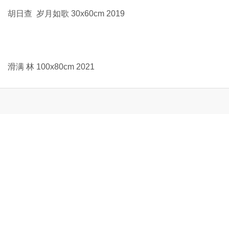
胡日查 岁月如歌 30x60cm 2019
滑满 林 100x80cm 2021
霍志国 西趣长堑 80x130cm 2021
冀晓红 落英 38×54cm 2021
贾海膺 大河之滨 84x112cm 2021