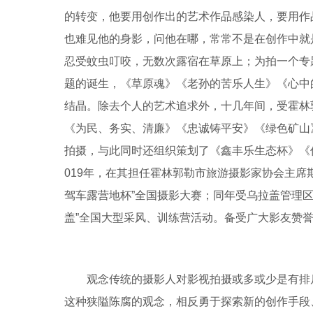
的转变，他要用创作出的艺术作品感染人，要用作
也难见他的身影，问他在哪，常常不是在创作中就
忍受蚊虫叮咬，无数次露宿在草原上；为拍一个专
题的诞生，《草原魂》《老孙的苦乐人生》《心中
结晶。除去个人的艺术追求外，十几年间，受霍林
《为民、务实、清廉》《忠诚铸平安》《绿色矿山
拍摄，与此同时还组织策划了《鑫丰乐生态杯》《
019年，在其担任霍林郭勒市旅游摄影家协会主席
驾车露营地杯”全国摄影大赛；同年受乌拉盖管理
盖”全国大型采风、训练营活动。备受广大影友赞
观念传统的摄影人对影视拍摄或多或少是有排
这种狭隘陈腐的观念，相反勇于探索新的创作手段