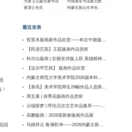
大家 || 记蒙古族书法
中国著名书法家土默
家漠公先生
特蒙古族云生华先生
书法作品集锦
最近发表
哲里木版画家作品欣赏——科左中旗版画家李忠斌作品赏析
【民进艺苑】王茹版画作品赏析
科尔沁版画 | 壮丽史诗版上跃 英雄精神画中传
【达尔罕艺苑】 版画作品欣赏
内蒙古师范大学美术学院2026届本科生毕业作品展美术学专业（版画方向）
视
【喜讯】美术学院师生26幅作品入选第二届内蒙古自治区小版画暨藏书票展
服！
周五展 | 张秀花版画作品赏析
云端留梦 | 呼伦贝尔文艺作品集萃——姜识民版画选登
高鹏版画︱2026迎新春版画作品展
马踏祥云 春满乾坤——2026内蒙古新春民间工艺美术线上展（三）
我国