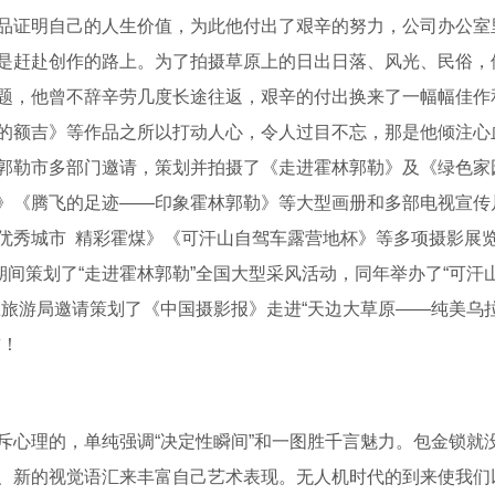
品证明自己的人生价值，为此他付出了艰辛的努力，公司办公室
是赶赴创作的路上。为了拍摄草原上的日出日落、风光、民俗，
题，他曾不辞辛劳几度长途往返，艰辛的付出换来了一幅幅佳作
的额吉》等作品之所以打动人心，令人过目不忘，那是他倾注心
郭勒市多部门邀请，策划并拍摄了《走进霍林郭勒》及《绿色家
》《腾飞的足迹——印象霍林郭勒》等大型画册和多部电视宣传
优秀城市 精彩霍煤》《可汗山自驾车露营地杯》等多项摄影展览
期间策划了“走进霍林郭勒”全国大型采风活动，同年举办了“可汗
区旅游局邀请策划了《中国摄影报》走进“天边大草原——纯美乌
誉！
斥心理的，单纯强调“决定性瞬间”和一图胜千言魅力。包金锁就
、新的视觉语汇来丰富自己艺术表现。无人机时代的到来使我们