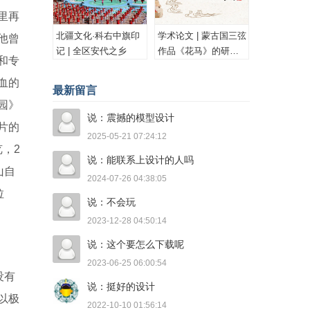
里再
北疆文化·科右中旗印
学术论文 | 蒙古国三弦
他曾
记 | 全区安代之乡
作品《花马》的研究
和专
与思考
血的
最新留言
园》
说：震撼的模型设计
片的
2025-05-21 07:24:12
，2
说：能联系上设计的人吗
山自
2024-07-26 04:38:05
拉
说：不会玩
2023-12-28 04:50:14
说：这个要怎么下载呢
2023-06-25 06:00:54
没有
说：挺好的设计
以极
2022-10-10 01:56:14