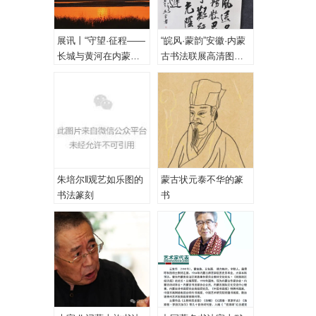
展讯丨“守望·征程——
“皖风·蒙韵”安徽·内蒙
长城与黄河在内蒙古
古书法联展高清图
乌海首次拥抱”主题摄
（一、特邀作品）
影展
朱培尔‖观艺如乐图的
蒙古状元泰不华的篆
书法篆刻
书