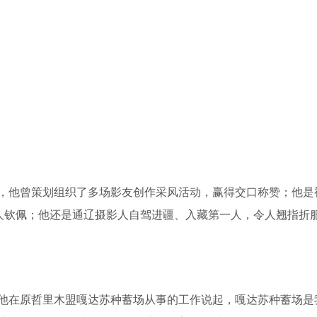
，他曾策划组织了多场影友创作采风活动，赢得交口称赞；他是
让人钦佩；他还是通辽摄影人自驾进疆、入藏第一人，令人翘指折
他在原哲里木盟嘎达苏种蓄场从事的工作说起，嘎达苏种蓄场是