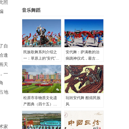
此照
音乐舞蹈
编
了自
民族歌舞系列介绍之
安代舞：萨满教的治
恰逢
一：草原上的“安代”和
病跳神仪式，最古老
画天
安代舞
的心理治疗！
，一
角
占地
松原市非物质文化遗
玩转安代舞 酷炫民族
产图典（四十五）蒙
风
古族安代舞
术家