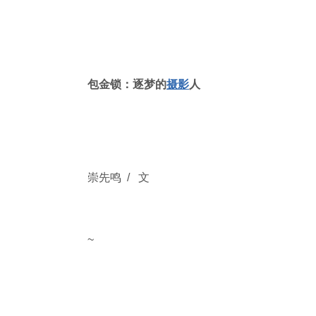
包金锁：逐梦的
摄影
人
崇先鸣 / 文
~