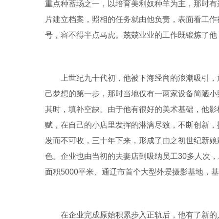
重点种蓄场之一，以培育美利奴种羊为主，那时有
片建立档案，照相的任务就由他负责，表面看工作
号，容不得半点马虎。兢兢业业的工作既锻炼了他
上世纪九十代初，他被下海经商的浪潮吸引，
己梦想的第一步，那时当地仅有一两家设备简陋小
其时，填补空缺。由于他有很好的美术基础，他影
赋，在自己的小店里发挥的淋漓尽致，不断创新，
发而不可收，三十年下来，形成了由之初世纪新娘
色。企业也由当初的夫妻店到吸纳员工30多人次，
面积5000平米、通辽市首个大型外景摄影基地，
在企业完成原始积累步入正轨后，他有了新的