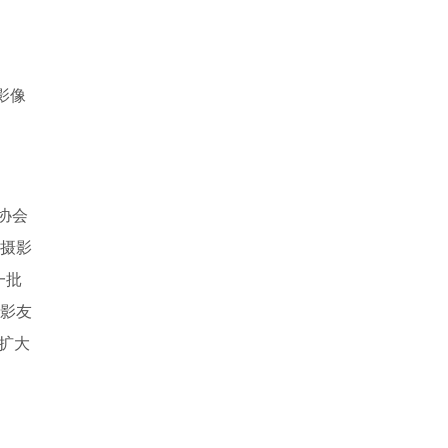
影像
协会
国摄影
一批
场影友
扩大