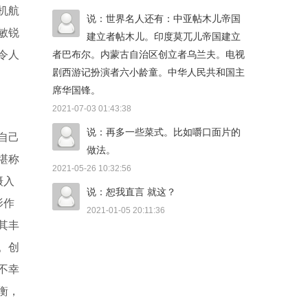
机航
说：世界名人还有：中亚帖木儿帝国
敏锐
建立者帖木儿。印度莫兀儿帝国建立
者巴布尔。内蒙古自治区创立者乌兰夫。电视
令人
剧西游记扮演者六小龄童。中华人民共和国主
席华国锋。
2021-07-03 01:43:38
说：再多一些菜式。比如嚼口面片的
自己
做法。
堪称
2021-05-26 10:32:56
摄入
说：恕我直言 就这？
影作
2021-01-05 20:11:36
其丰
。创
不幸
衡，