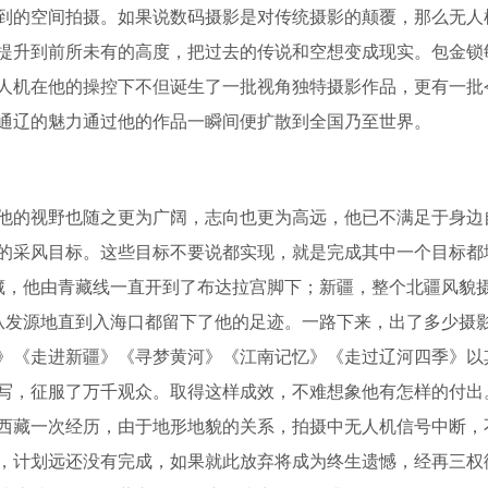
到的空间拍摄。如果说数码摄影是对传统摄影的颠覆，那么无人
提升到前所未有的高度，把过去的传说和空想变成现实。包金锁
人机在他的操控下不但诞生了一批视角独特摄影作品，更有一批
通辽的魅力通过他的作品一瞬间便扩散到全国乃至世界。
他的视野也随之更为广阔，志向也更为高远，他已不满足于身边
的采风目标。这些目标不要说都实现，就是完成其中一个目标都
藏，他由青藏线一直开到了布达拉宫脚下；新疆，整个北疆风貌
从发源地直到入海口都留下了他的足迹。一路下来，出了多少摄
》《走进新疆》《寻梦黄河》《江南记忆》《走过辽河四季》以
写，征服了万千观众。取得这样成效，不难想象他有怎样的付出
西藏一次经历，由于地形地貌的关系，拍摄中无人机信号中断，
，计划远还没有完成，如果就此放弃将成为终生遗憾，经再三权