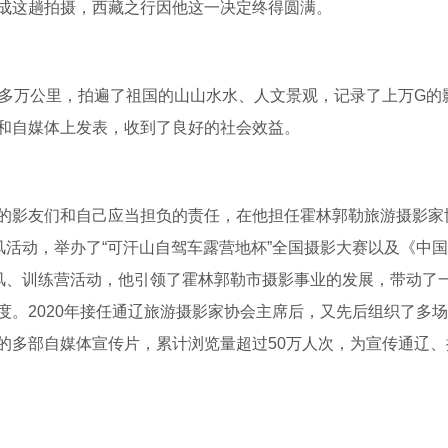
成这趟拍摄，西藏之行因他这一决定终得圆满。
0多万公里，拍遍了祖国的山山水水、人文景观，记录了上万G的
和自媒体上发表，收到了良好的社会效益。
的影友们和自己应当担负的责任，在他担任霍林郭勒旅游摄影家
风活动，举办了“可汗山自驾车露营地杯”全国摄影大赛以及《中
采风、训练营活动，他引领了霍林郭勒市摄影事业的发展，带动了
度。2020年接任通辽旅游摄影家协会主席后，又先后组织了多
的多部自媒体宣传片，累计浏览量超过50万人次，为宣传通辽、