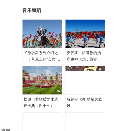
音乐舞蹈
民族歌舞系列介绍之
安代舞：萨满教的治
一：草原上的“安代”和
病跳神仪式，最古老
安代舞
的心理治疗！
松原市非物质文化遗
玩转安代舞 酷炫民族
产图典（四十五）蒙
风
古族安代舞
水惠先