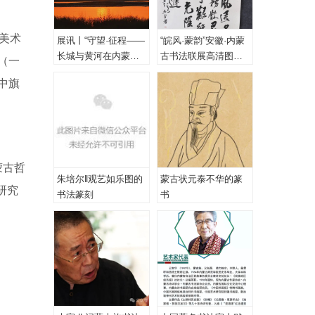
国美术
展讯丨“守望·征程——
“皖风·蒙韵”安徽·内蒙
长城与黄河在内蒙古
古书法联展高清图
（一
乌海首次拥抱”主题摄
（一、特邀作品）
中旗
影展
蒙古哲
朱培尔‖观艺如乐图的
蒙古状元泰不华的篆
研究
书法篆刻
书