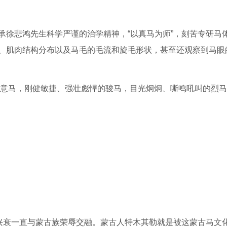
徐悲鸿先生科学严谨的治学精神，“以真马为师”，刻苦专研马
、肌肉结构分布以及马毛的毛流和旋毛形状，甚至还观察到马眼
意马，刚健敏捷、强壮彪悍的骏马，目光炯炯、嘶鸣吼叫的烈马