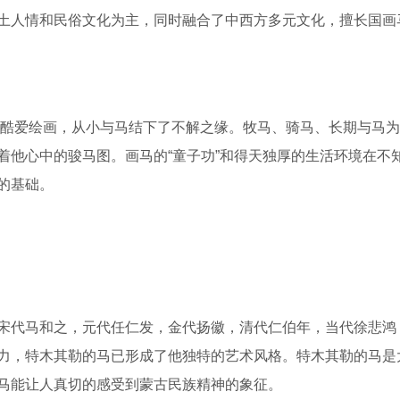
兴衰一直与蒙古族荣辱交融。蒙古人特木其勒就是被这蒙古马文