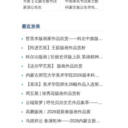
大家 || 记蒙古族书法
中国著名书法家土默
家漠公先生
特蒙古族云生华先生
书法作品集锦
最近发表
哲里木版画家作品欣赏——科左中旗版画家李忠斌作品赏析
【民进艺苑】王茹版画作品赏析
科尔沁版画 | 壮丽史诗版上跃 英雄精神画中传
【达尔罕艺苑】 版画作品欣赏
内蒙古师范大学美术学院2026届本科生毕业作品展美术学专业（版画方向）
【喜讯】美术学院师生26幅作品入选第二届内蒙古自治区小版画暨藏书票展
周五展 | 张秀花版画作品赏析
云端留梦 | 呼伦贝尔文艺作品集萃——姜识民版画选登
高鹏版画︱2026迎新春版画作品展
马踏祥云 春满乾坤——2026内蒙古新春民间工艺美术线上展（三）