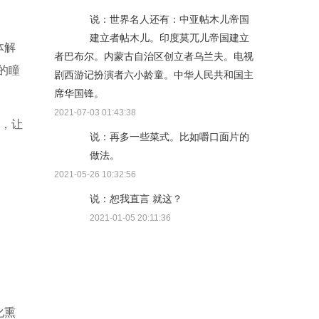
说：世界名人还有：中亚帖木儿帝国
建立者帖木儿。印度莫兀儿帝国建立
体解
者巴布尔。内蒙古自治区创立者乌兰夫。电视
的瞳
剧西游记扮演者六小龄童。中华人民共和国主
席华国锋。
2021-07-03 01:43:38
，让
说：再多一些菜式。比如嚼口面片的
做法。
2021-05-26 10:32:56
说：恕我直言 就这？
2021-01-05 20:11:36