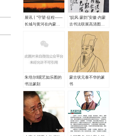
展讯丨“守望·征程——
“皖风·蒙韵”安徽·内蒙
长城与黄河在内蒙古
古书法联展高清图
乌海首次拥抱”主题摄
（一、特邀作品）
影展
朱培尔‖观艺如乐图的
蒙古状元泰不华的篆
书法篆刻
书