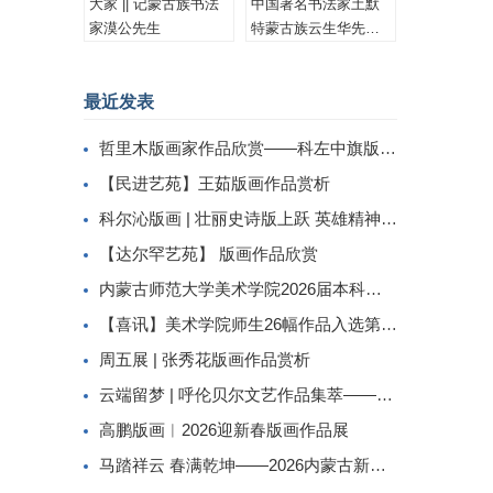
大家 || 记蒙古族书法
中国著名书法家土默
家漠公先生
特蒙古族云生华先生
书法作品集锦
最近发表
哲里木版画家作品欣赏——科左中旗版画家李忠斌作品赏析
【民进艺苑】王茹版画作品赏析
科尔沁版画 | 壮丽史诗版上跃 英雄精神画中传
【达尔罕艺苑】 版画作品欣赏
内蒙古师范大学美术学院2026届本科生毕业作品展美术学专业（版画方向）
【喜讯】美术学院师生26幅作品入选第二届内蒙古自治区小版画暨藏书票展
周五展 | 张秀花版画作品赏析
云端留梦 | 呼伦贝尔文艺作品集萃——姜识民版画选登
高鹏版画︱2026迎新春版画作品展
马踏祥云 春满乾坤——2026内蒙古新春民间工艺美术线上展（三）