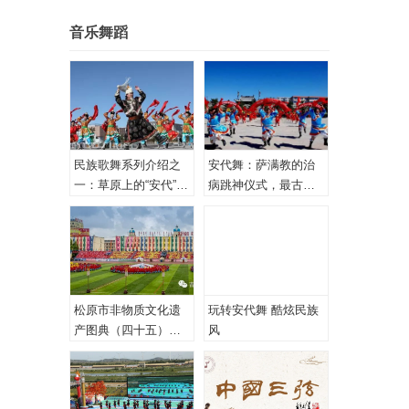
音乐舞蹈
民族歌舞系列介绍之
安代舞：萨满教的治
一：草原上的“安代”和
病跳神仪式，最古老
安代舞
的心理治疗！
松原市非物质文化遗
玩转安代舞 酷炫民族
产图典（四十五）蒙
风
古族安代舞