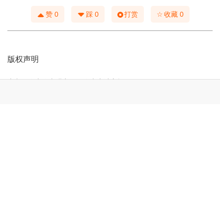
☆
赞
0
踩
0
打赏
收藏
0
版权声明
本文仅代表作者观点，不代表本站立场。
本文系作者授权发表，未经许可，不得转载。
本文链接：
http://www.mgl9.com/post/6937.html
上一篇：
“包头首届雕塑艺术作品展”参展艺术家简介
下一篇：
内蒙古艺术学院：展示设计实践成果，传承弘扬北疆文化
相关文章