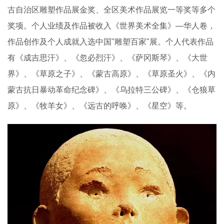
古自治区雕塑作品展金奖、全区美术作品展览一等奖等多个
奖项。个人业绩及作品被收入《世界美术全集》—华人卷，
作品创作及个人成就入选中国"雕塑百家"展。个人代表作品
有《成吉思汗》、《忽必烈汗》、《萨冈斯琴》、《大世
界》、《草原之子》、《蒙古高原》、《草原圣火》、《内
蒙古抗日暴动革命纪念碑》、《乌拉特三公碑》、《仓狼草
原》、《牧羊女》、《远古的呼唤》、《星空》等。