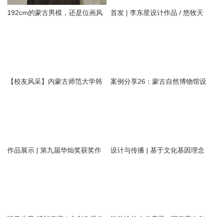
192cm的蒙古男模，还是位画风
首发 | 李东星设计作品 / 悠牧天
治愈的插画设计师。
边·蒙古风情驿站民宿——自然疗
愈之地
【校友风采】内蒙古师范大学韩
案例分享26：蒙古自然博物馆设
海燕教授团队：基于感性工学和
计方案
AIGC的蒙古族马鞍造型座椅设计
作品展示 | 第九届华灿奖获奖作
设计与传播 | 基于文化基因理念
品
的蒙古包信息可视化设计