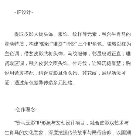
- IP设计-
提取皮影人物头饰、服饰、纹样等元素，融合生肖马的
灵动特质，构建“骏毅”“骓贤”“驹悦” 三个IP角色。骏毅以红为
主色调，借鉴皮影武将头饰、马纹服饰，彰显忠诚正直；骓
贤取蓝调，融入皮影文臣头饰、牡丹纹，诠释沉稳智慧；驹
悦用紫黄搭配，结合皮影旦角头饰、莲花纹，展现活泼可
爱，通过角色差异传递多元性格。
-创作理念-
“赞马玉影”IP形象与文创设计项目，融合皮影戏艺术与
生肖马的文化意象，深度挖掘传统故事与民俗信仰，以国潮