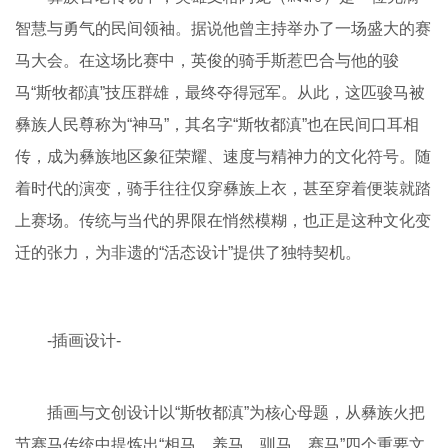
智慧与勇气的民间领袖。据说他曾主持举办了一场盛大的赛
马大会。在这场比赛中，英俊的骑手斯惹巴合与他的骏
马“斯牧都滇”技压群雄，最终夺得冠军。从此，这匹骏马被
彝族人民尊称为“神马”，其名字“斯牧都滇”也在民间口耳相
传，成为彝族地区象征荣耀、速度与精神力的文化符号。
随
着时代的演变，骑手往往仅穿彝族上衣，甚至穿着便装就踏
上赛场。传统与当代的界限在悄然模糊，也正是这种文化变
迁的张力，为非遗的“活态设计”提供了独特契机。
-插画设计-
插画与文创设计以“斯牧都滇”为核心母题，从彝族火把
节赛马传统中提炼出“相马、养马、驯马、赛马”四个重要文