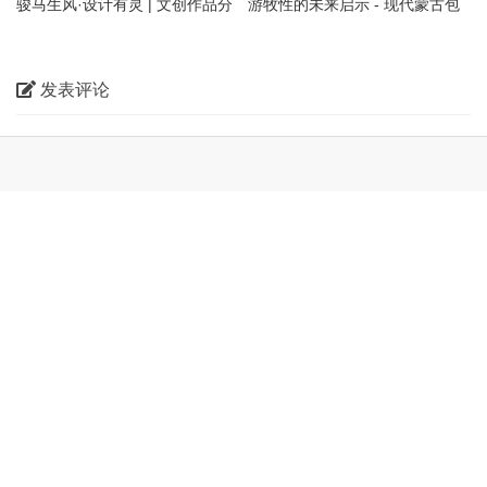
骏马生风·设计有灵 | 文创作品分
游牧性的未来启示 - 现代蒙古包
享
装置——無热凉亭 / 阁尔建筑
发表评论