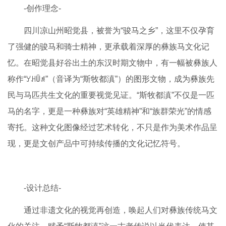
-创作理念-
四川凉山州昭觉县，被誉为“骏马之乡”，这里不仅孕育
了强健的骏马和骑士精神，更承载着深厚的彝族马文化记
忆。在昭觉县好谷出土的东汉时期文物中，有一幅被彝族人
称作“ꌦꃅꅏꄅ”（音译为“斯牧都滇”）的图形文物，成为彝族先
民与马匹共生文化的重要视觉见证。
“斯牧都滇”不仅是一匹
马的名字，更是一种彝族对“英雄精神”和“族群荣光”的情感
寄托。这种文化图像经过艺术转化，不只是作为美术作品呈
现，更是文创产品中可持续传播的文化记忆符号。
-设计总结-
通过非遗文化的视觉再创造，唤起人们对彝族传统马文