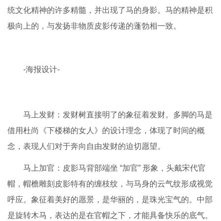
统文化精神的许多精髓，并出现了马的身影。马的
精神是积
极向上的，与发扬非物质皮影传递的蓬勃相一致。
-海报设计-
马上发财：
发财树直接明了的象征着发财。多脚的马是
借用杜尚《下楼梯的女人》的设计理念，体现了
时间的概
念，表现人们对于奔向自由发财的迫切愿望。
马上加官：
皮影马背部端坐 “加官” 形象，头戴宋代官
帽，帽檐雕刻皮影特有的缠枝纹，与马身的云气
纹形成视觉
呼应。象征着美好的愿景，是华丽的，是珠光宝气的。中部
是旋转木马，表达的
是在官帽之下，才能具备快乐的底气。