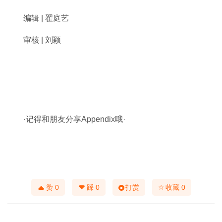
编辑 | 翟庭艺
审核 | 刘颖
·记得和朋友分享Appendix哦·
☆
赞
0
踩
0
打赏
收藏
0