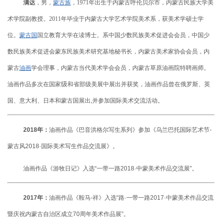
满达
，男，
蒙古族
，1971年出生于内蒙古呼伦贝尔市，内蒙古民族大学美
术学院副教授。2011年毕业于内蒙古大学艺术学院美术系，获美术学硕士学
位。
蒙古国
国立教育大学在读博士。系中国少数民族美术促进会会员，中国少
数民族美术促进会蒙东民族美术研究基地秘书长，内蒙古美术家协会会员，内
蒙古
油画
学会理事，内蒙古当代美术学会会员，内蒙古草原油画院特聘画师。
级
油画作品多次在国家
和省部级美展中展出并获奖，油画作品曾在俄罗斯、英
国、意大利、日本和蒙古国展出,并参加国际美术交流活动。
2018年：
油画作品《巴音洪格尔写生系列》参加《乌兰巴托国际艺术节-
蒙古风2018·国际美术写生作品交流展》。
油画作品《游牧日记》入选“一带一路2018·中蒙美术作品交流展”。
2017年：
油画作品《鞍马-祥》入选“路·一带一路2017·中蒙美术作品交流
暨庆祝内蒙古自治区成立70周年美术作品展”。