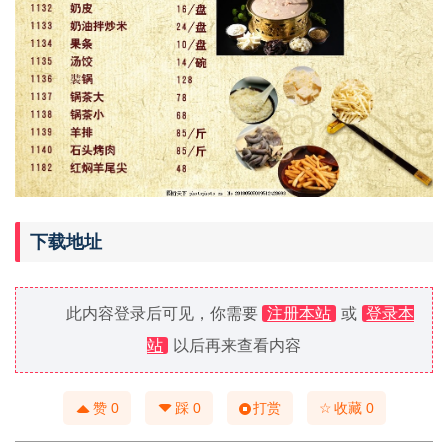
下载地址
此内容登录后可见，你需要
注册本站
或
登录本
站
以后再来查看内容
☆
赞
0
踩
0
打赏
收藏
0