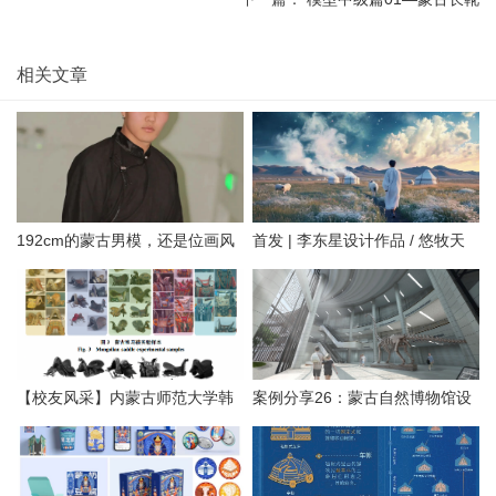
相关文章
192cm的蒙古男模，还是位画风
首发 | 李东星设计作品 / 悠牧天
治愈的插画设计师。
边·蒙古风情驿站民宿——自然疗
愈之地
【校友风采】内蒙古师范大学韩
案例分享26：蒙古自然博物馆设
海燕教授团队：基于感性工学和
计方案
AIGC的蒙古族马鞍造型座椅设计