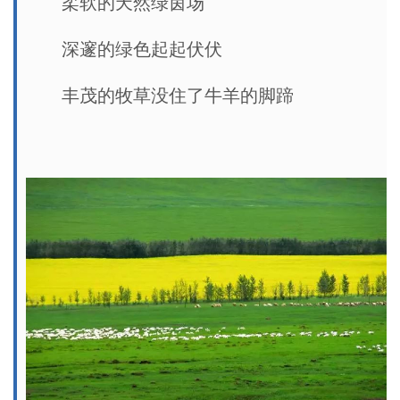
柔软的天然绿茵场
深邃的绿色起起伏伏
丰茂的牧草没住了牛羊的脚蹄