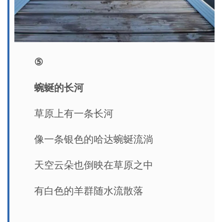
⑤
蜿蜒的长河
草原上有一条长河
像一条银色的哈达蜿蜒流淌
天空云朵也倒映在草原之中
有白色的羊群随水流散落