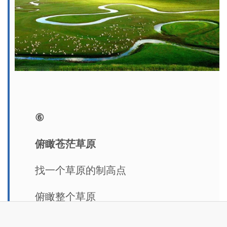
⑥
俯瞰苍茫草原
找一个草原的制高点
俯瞰整个草原
心胸在这一瞬间被无限打开