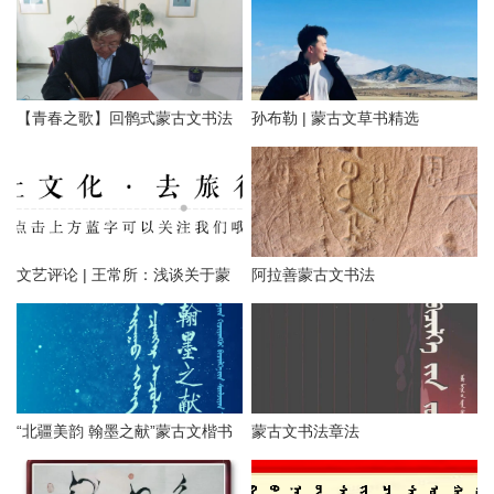
【青春之歌】回鹘式蒙古文书法
孙布勒 | 蒙古文草书精选
作品网络展
文艺评论 | 王常所：浅谈关于蒙
阿拉善蒙古文书法
古文书法行书的技法与训练
“北疆美韵 翰墨之献”蒙古文楷书
蒙古文书法章法
网络展（一）