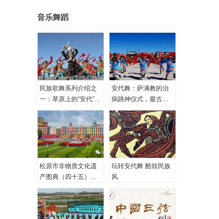
音乐舞蹈
民族歌舞系列介绍之
安代舞：萨满教的治
一：草原上的“安代”和
病跳神仪式，最古老
安代舞
的心理治疗！
松原市非物质文化遗
玩转安代舞 酷炫民族
产图典（四十五）蒙
风
古族安代舞