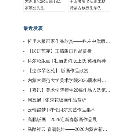
大家 || 记蒙古族书法
中国著名书法家土默
家漠公先生
特蒙古族云生华先生
书法作品集锦
最近发表
哲里木版画家作品欣赏——科左中旗版画家李忠斌作品赏析
【民进艺苑】王茹版画作品赏析
科尔沁版画 | 壮丽史诗版上跃 英雄精神画中传
【达尔罕艺苑】 版画作品欣赏
内蒙古师范大学美术学院2026届本科生毕业作品展美术学专业（版画方向）
【喜讯】美术学院师生26幅作品入选第二届内蒙古自治区小版画暨藏书票展
周五展 | 张秀花版画作品赏析
云端留梦 | 呼伦贝尔文艺作品集萃——姜识民版画选登
高鹏版画︱2026迎新春版画作品展
马踏祥云 春满乾坤——2026内蒙古新春民间工艺美术线上展（三）