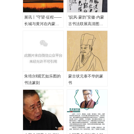
展讯丨“守望·征程——
“皖风·蒙韵”安徽·内蒙
长城与黄河在内蒙古
古书法联展高清图
乌海首次拥抱”主题摄
（一、特邀作品）
影展
朱培尔‖观艺如乐图的
蒙古状元泰不华的篆
书法篆刻
书