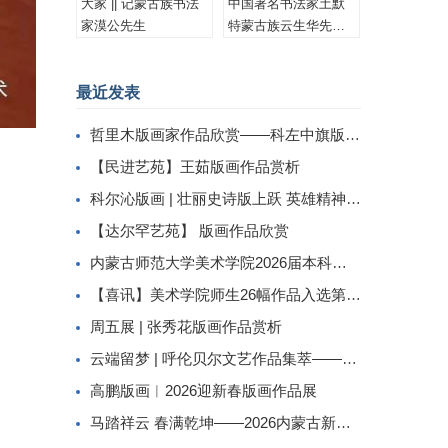
大家 || 记蒙古族书法
中国著名书法家土默
家漠公先生
特蒙古族云生华先生
书法作品集锦
最近发表
哲里木版画家作品欣赏——科左中旗版画家李忠斌作品赏析
【民进艺苑】王茹版画作品赏析
科尔沁版画 | 壮丽史诗版上跃 英雄精神画中传
【达尔罕艺苑】 版画作品欣赏
内蒙古师范大学美术学院2026届本科生毕业作品展美术学专业（版画方向）
【喜讯】美术学院师生26幅作品入选第二届内蒙古自治区小版画暨藏书票展
周五展 | 张秀花版画作品赏析
云端留梦 | 呼伦贝尔文艺作品集萃——姜识民版画选登
高鹏版画︱2026迎新春版画作品展
马踏祥云 春满乾坤——2026内蒙古新春民间工艺美术线上展（三）