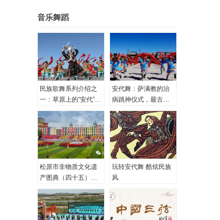
音乐舞蹈
民族歌舞系列介绍之
安代舞：萨满教的治
一：草原上的“安代”和
病跳神仪式，最古老
安代舞
的心理治疗！
松原市非物质文化遗
玩转安代舞 酷炫民族
产图典（四十五）蒙
风
古族安代舞