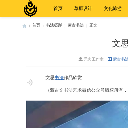
首页
草原设计
文化旅游
首页
书法摄影
蒙古书法
正文
文
›
›
›
›
元火工作室
蒙古书
文思
书法
作品欣赏
（蒙古文书法艺术微信公众号版权所有，