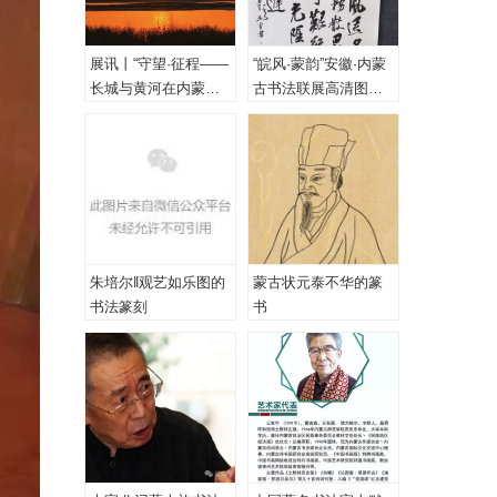
展讯丨“守望·征程——
“皖风·蒙韵”安徽·内蒙
长城与黄河在内蒙古
古书法联展高清图
乌海首次拥抱”主题摄
（一、特邀作品）
影展
朱培尔‖观艺如乐图的
蒙古状元泰不华的篆
书法篆刻
书