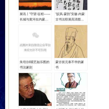
展讯丨“守望·征程——
“皖风·蒙韵”安徽·内蒙
长城与黄河在内蒙古
古书法联展高清图
乌海首次拥抱”主题摄
（一、特邀作品）
影展
朱培尔‖观艺如乐图的
蒙古状元泰不华的篆
书法篆刻
书