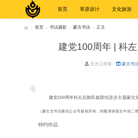
首页
草原设计
文化旅游
首页
书法摄影
蒙古书法
正文
建党100周年 | 
›
›
›
›
元火工作室
蒙古书
民族团结进步主题
建党100周年科左后旗
蒙古
（蒙古文书法微信公众号版权所有，转载请保留文中的二
特约作品