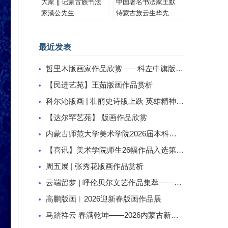
大家 || 记蒙古族书法
中国著名书法家土默
家漠公先生
特蒙古族云生华先生
书法作品集锦
最近发表
哲里木版画家作品欣赏——科左中旗版画家李忠斌作品赏析
【民进艺苑】王茹版画作品赏析
科尔沁版画 | 壮丽史诗版上跃 英雄精神画中传
【达尔罕艺苑】 版画作品欣赏
内蒙古师范大学美术学院2026届本科生毕业作品展美术学专业（版画方向）
【喜讯】美术学院师生26幅作品入选第二届内蒙古自治区小版画暨藏书票展
周五展 | 张秀花版画作品赏析
云端留梦 | 呼伦贝尔文艺作品集萃——姜识民版画选登
高鹏版画︱2026迎新春版画作品展
马踏祥云 春满乾坤——2026内蒙古新春民间工艺美术线上展（三）