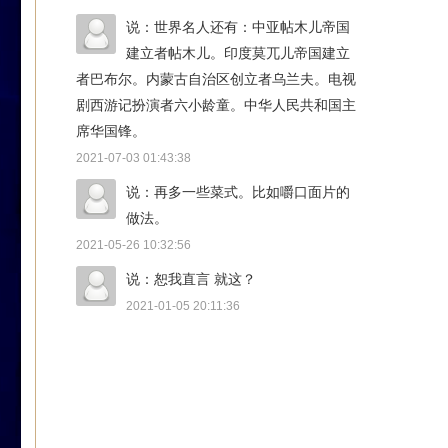
说：世界名人还有：中亚帖木儿帝国
建立者帖木儿。印度莫兀儿帝国建立
者巴布尔。内蒙古自治区创立者乌兰夫。电视
剧西游记扮演者六小龄童。中华人民共和国主
席华国锋。
2021-07-03 01:43:38
说：再多一些菜式。比如嚼口面片的
做法。
2021-05-26 10:32:56
说：恕我直言 就这？
2021-01-05 20:11:36