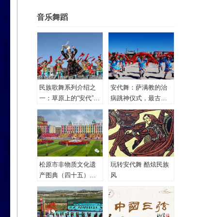
音乐舞蹈
民族歌舞系列介绍之
安代舞：萨满教的治
一：草原上的“安代”和
病跳神仪式，最古老
安代舞
的心理治疗！
松原市非物质文化遗
玩转安代舞 酷炫民族
产图典（四十五）蒙
风
古族安代舞