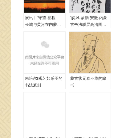
展讯丨“守望·征程——
“皖风·蒙韵”安徽·内蒙
长城与黄河在内蒙古
古书法联展高清图
乌海首次拥抱”主题摄
（一、特邀作品）
影展
朱培尔‖观艺如乐图的
蒙古状元泰不华的篆
书法篆刻
书