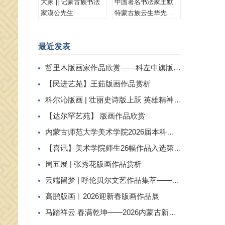
大家 || 记蒙古族书法
中国著名书法家土默
家漠公先生
特蒙古族云生华先生
书法作品集锦
最近发表
哲里木版画家作品欣赏——科左中旗版画家李忠斌作品赏析
【民进艺苑】王茹版画作品赏析
科尔沁版画 | 壮丽史诗版上跃 英雄精神画中传
【达尔罕艺苑】 版画作品欣赏
内蒙古师范大学美术学院2026届本科生毕业作品展美术学专业（版画方向）
【喜讯】美术学院师生26幅作品入选第二届内蒙古自治区小版画暨藏书票展
周五展 | 张秀花版画作品赏析
云端留梦 | 呼伦贝尔文艺作品集萃——姜识民版画选登
高鹏版画︱2026迎新春版画作品展
马踏祥云 春满乾坤——2026内蒙古新春民间工艺美术线上展（三）