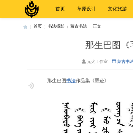
首页
草原设计
文化旅游
首页
书法摄影
蒙古书法
正文
那生巴图《
›
›
›
›
元火工作室
蒙古书
那生巴图
书法
作品集《墨迹》