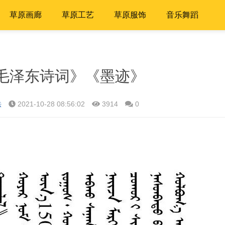
草原画廊
草原工艺
草原服饰
音乐舞蹈
毛泽东诗词》《墨迹》
法
2021-10-28 08:56:02
3914
0