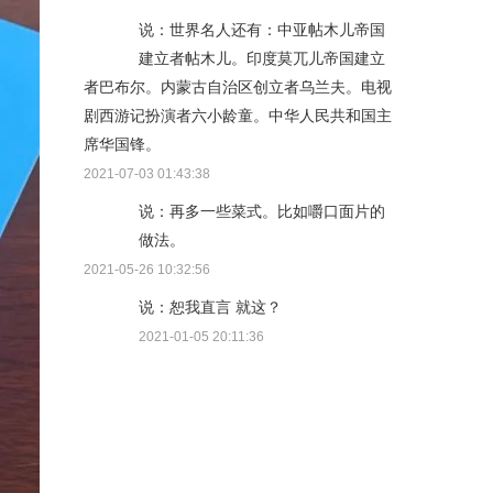
说：世界名人还有：中亚帖木儿帝国
建立者帖木儿。印度莫兀儿帝国建立
者巴布尔。内蒙古自治区创立者乌兰夫。电视
剧西游记扮演者六小龄童。中华人民共和国主
席华国锋。
2021-07-03 01:43:38
说：再多一些菜式。比如嚼口面片的
做法。
2021-05-26 10:32:56
说：恕我直言 就这？
2021-01-05 20:11:36