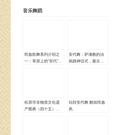
音乐舞蹈
民族歌舞系列介绍之
安代舞：萨满教的治
一：草原上的“安代”和
病跳神仪式，最古老
安代舞
的心理治疗！
松原市非物质文化遗
玩转安代舞 酷炫民族
产图典（四十五）蒙
风
古族安代舞