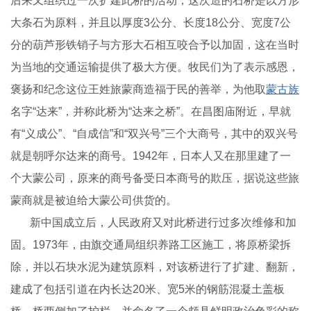
后来又组织过一次扩建此桥的活动，这次造的石桥是以方形
大条石为原料，并且以厚度3公分、长度18公分、宽度7公
分的葫芦形铁销子与方形大石相互咬合予以加固，这在当时
为当地的交通运输提供了极大方便。牧民们为了表示感恩，
褒扬和纪念这位王姓旅蒙商造福于民的善举，为他取
蒙古族
名字“达来”，并称此桥为“达来之桥”。在昌图庙附近，早就
有“义成公”、“自成信”和“双兴号”三个大商号，其中的双兴号
就是朝呼尔达来的商号。1942年，日本人又在那里建了一
个大蒙公司，原来的商号备受日本商号的欺压，据说这些旅
蒙商就是被迫给大蒙公司供货的。
新中国成立后，人民政府又对此桥进行过多次维修和加
固。1973年，由旗交通局组织养路工区施工，将原桥梁拆
除，并以石块水泥为建筑原料，对该桥进行了扩建、翻新，
建成了包括引道在内长达20米、宽5米的钢筋混凝土盖板