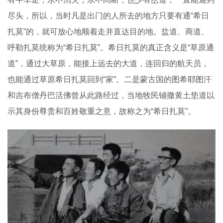
尽头，所以，当时凡是出门的人所去的地方只要有通“希日
扎莫”的，就可放心地顺着走并直达目的地。盐道、商道、
呼勒扎莫统称为“希日扎莫”。希日扎莫的真正含义是“草原通
道”，通过大草原，能接上远去的大道，连回归的航天员，
也能通过草原希日扎莫回到“家”。二是蒙古国的图希耶图汗
和吉布僧丹巴活佛曾从此路经过，当地牧民铺撒黄土垫道以
示其身份尊贵和百姓敬重之意，故称之为“希日扎莫”。