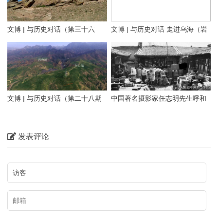
文博 | 与历史对话（第三十六
文博 | 与历史对话 走进乌海（岩
文化是一个国家、一个民族的灵
期）探寻隆盛庄“大明洪武二十九
画长城遗址篇）
魂。中华文化悠久的历史，积淀
年”石刻 见证乌兰察布修筑最早
着中华民族最深沉的精神追求，
01 岩画
的明代长城
代表着中华民族独特的精神标
识。在乌海这片热土上，既有优
文博 | 与历史对话（第二十八期
中国著名摄影家任志明先生呼和
乌海桌子山岩画群位于在鄂尔多
美的自然风光，也有多彩的历史
上）正北山河——包头历史文物
浩特老照片100图（五）大宅小
斯市鄂托克旗与乌海市海勃湾区
文化。本期【与历史对话】节目
概览
院
交界处的桌子山山沟的悬崖峭壁
发表评论
我们走进乌海，对话内蒙古乌海
和沟畔石灰岩磐石上，主要包括
市文化广电事业发展中心（市文
召烧沟岩画、雀尔沟岩画、苦菜
物保护中心）副主任、文博研究
沟岩画、乌兰布拉格岩画、摩儿
员武俊生，为您讲述乌海岩画、
沟岩画、苏白音沟岩画、小摩尼
长城、遗址遗迹，从不同视角带
沟岩画等。岩画地点约二十余