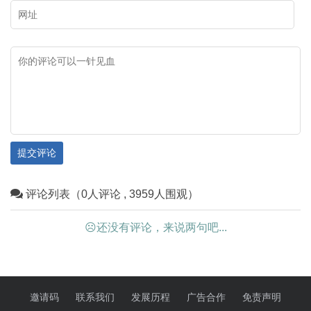
您领略乌海市独具特色的文化资
处，二千五百余个单体画面。岩
源，与大家一起探寻这座城市文
画比较均匀地散布在桌子山山脉
化基因的魅力。
的山沟磐石上，而且从技法、风
格、内容上看，属于两个时期。
有岩画分布的地方，图案十分密
集，各个图形密密麻麻连成一
片。各个图形尽管磨刻的沟槽很
提交评论
深，有的深达 3厘米以上，但由
评论列表（0人评论 , 3959人围观）
于风蚀雨淋等大自然的破坏，有
些图形已看不清晰。这些岩画的
☹还没有评论，来说两句吧...
刻画题材以人面像、动物、狩
猎、舞蹈、骑士、星像、符号等
内容为主，每幅岩画都单独成
邀请码
联系我们
发展历程
广告合作
免责声明
画，形态各异。岩画在地域上与