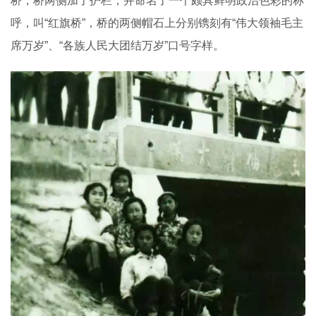
桥，桥两侧加了护栏，并命名了一个颇具鲜明政治色彩的称
呼，叫“红旗桥”，桥的两侧帽石上分别镌刻有“伟大领袖毛主
席万岁”、“各族人民大团结万岁”口号字样。