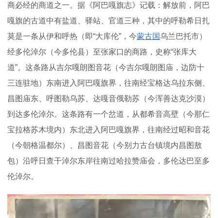
商必经的商道之一。据《阿巴嘎旗志》记载：解放前，阿巴
嘎旗的古道中有盐道、驿站、官道三种，其中的呼勒希日扎
莫是一条从伊和呼热（即“大库伦”，今
蒙古国
乌兰巴托市）
经多伦淖尔（今多伦县）至张家口的商路，史称“张库大
道”。这条路从吉尔嘎朗图音花（今吉尔嘎朗图庙，边防十
三连驻地）东南进入阿巴嘎旗界，往南经宝格达乌拉东侧、
昌图庙东、呼图勒乌苏、达嘎音俄勒苏（今浑善达克沙漠）
到达多伦淖尔。这条路有一个岔道，从都希音高壁（今那仁
宝拉格苏木境内）东北进入阿巴嘎旗界，往南经过昭和音花
（今朝格温都尔）、昌图音花（今别力古台镇境内昌图敖
包）沿呼日查干淖尔东岸往南过哈拉赞庙会，多伦达巴至多
伦淖尔。