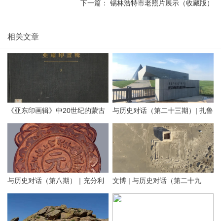
下一篇：
锡林浩特市老照片展示（收藏版）
相关文章
《亚东印画辑》中20世纪的蒙古
与历史对话（第二十三期）| 扎鲁
地方老照片（附AI彩色复原）
特旗南宝力皋吐博物馆
与历史对话（第八期）｜充分利
文博 | 与历史对话（第二十九
用内蒙古元代文化遗产资源，铸
期）留住历史根脉 传承中华文明
牢中华民族共同体意识
——走进阿拉善