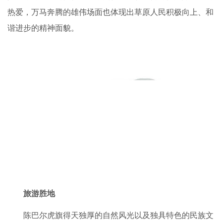
“万马之乡”
陈巴尔虎旗被誉为“万马之乡”，雄壮的马群注释着草原
人民勤劳坚韧的性格品质，更代表了牧民们对待美好生活的
热爱，万马奔腾的雄伟场面也体现出草原人民积极向上、和
谐进步的精神面貌。