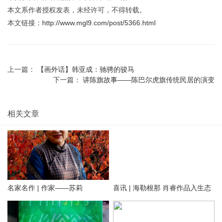
（文章转载自：微信公众号 呼伦贝尔发布）
☆
赞
0
踩
0
打赏
收藏
0
版权声明