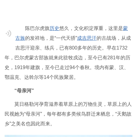
陈巴尔虎旗
历史
悠久，文化积淀厚重，这里是
蒙
古族
的发祥地，是“一代天骄”
成吉思汗
的古战场，从成
吉思汗迎亲、练兵，已有800多年的历史。早在1732
年，巴尔虎蒙古部族就来此驻牧戍边，至今已有281年的历
史，1919年建旗，至今已走过94个春秋。境内有蒙、汉、
鄂温克、达斡尔等14个民族聚居。
“母亲河”
莫日格勒河孕育滋养着草原上的万物生灵，草原上的人
民视她为“母亲河”，每年都有多类候鸟群迁来栖息，“天鹅故
乡”之美名也因此而来。