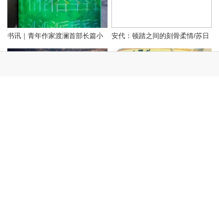
本文仅代表作者观点，不代表本站立场。
本文系作者授权发表，未经许可，不得转载。
本文链接：
http://www.mgl9.com/post/5366.html
上一篇：
【画外话】韩亚成：驰骋的骏马
下一篇：
讲陈旗故事——陈巴尔虎旗传统民居的演变
相关文章
名家名作 | 作家——苏莉
喜讯 | 海勒根那 肖睿作品入生态