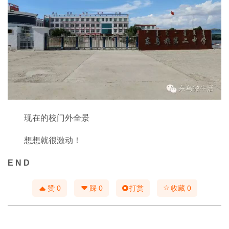
现在的校门外全景
想想就很激动！
E N D
☆
赞
0
踩
0
打赏
收藏
0