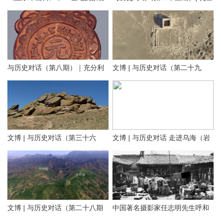
地方老照片（附AI彩色复原）
特旗南宝力皋吐博物馆
与历史对话（第八期）｜充分利
文博 | 与历史对话（第二十九
用内蒙古元代文化遗产资源，铸
期）留住历史根脉 传承中华文明
牢中华民族共同体意识
——走进阿拉善
文博 | 与历史对话（第三十六
文博 | 与历史对话 走进乌海（岩
文化是一个国家、一个民族的灵
期）探寻隆盛庄“大明洪武二十九
画长城遗址篇）
魂。中华文化悠久的历史，积淀
年”石刻 见证乌兰察布修筑最早
着中华民族最深沉的精神追求，
01 岩画
的明代长城
代表着中华民族独特的精神标
识。在乌海这片热土上，既有优
文博 | 与历史对话（第二十八期
中国著名摄影家任志明先生呼和
乌海桌子山岩画群位于在鄂尔多
美的自然风光，也有多彩的历史