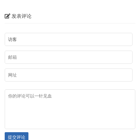
上）正北山河——包头历史文物
浩特老照片100图（五）大宅小
斯市鄂托克旗与乌海市海勃湾区
文化。本期【与历史对话】节目
概览
院
交界处的桌子山山沟的悬崖峭壁
发表评论
我们走进乌海，对话内蒙古乌海
和沟畔石灰岩磐石上，主要包括
市文化广电事业发展中心（市文
召烧沟岩画、雀尔沟岩画、苦菜
物保护中心）副主任、文博研究
沟岩画、乌兰布拉格岩画、摩儿
员武俊生，为您讲述乌海岩画、
沟岩画、苏白音沟岩画、小摩尼
长城、遗址遗迹，从不同视角带
沟岩画等。岩画地点约二十余
您领略乌海市独具特色的文化资
处，二千五百余个单体画面。岩
源，与大家一起探寻这座城市文
画比较均匀地散布在桌子山山脉
化基因的魅力。
的山沟磐石上，而且从技法、风
格、内容上看，属于两个时期。
有岩画分布的地方，图案十分密
集，各个图形密密麻麻连成一
片。各个图形尽管磨刻的沟槽很
提交评论