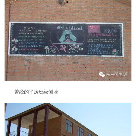
曾经的平房班级侧墙