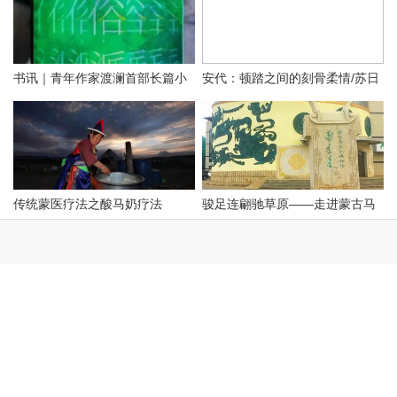
书讯｜青年作家渡澜首部长篇小
安代：顿踏之间的刻骨柔情/苏日
说《常俗派》出版发行
塔拉图/
传统蒙医疗法之酸马奶疗法
骏足连翩驰草原——走进蒙古马
文化博物馆
清代满族文学中的蒙古族描写研
蒙古帝国横扫天下的武器——蒙
究
古马