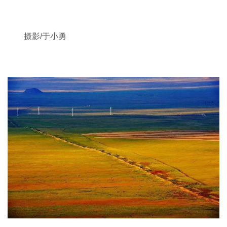
摄影/于小勇