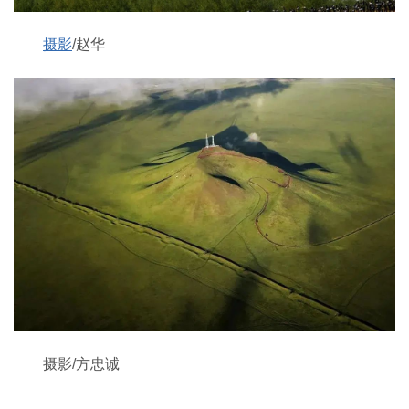
摄影
/赵华
摄影/方忠诚