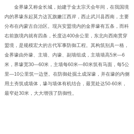
金界壕又称金长城，始建于金太宗天会年间，在我国境
内的界壕东起莫力达瓦旗嫩江西岸，西止武川县西南，主要
分布在内蒙古自治区。现兴安盟境内的金界壕有五条，而科
右前旗境内就有四条，长度达400余公里，东北向西南贯穿
盟境，是规模宏大的古代军事防御工程。其构筑别具一格，
金界壕由外壕、主墙、内壕、副墙组成，主墙墙高5米—6
米，界壕宽30—60米，主墙每60米—80米筑有马面，每5公
里—10公里筑一边堡。在防御处掘土成深壕，并在壕的内侧
用土夯筑成墙体，壕与墙体有机结合，最宽处达50-60米，
最窄处30米，大大增强了防御性。