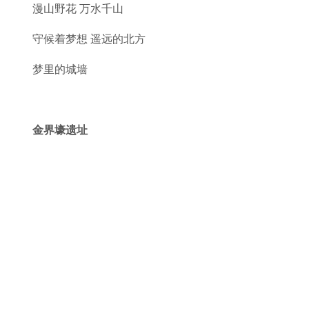
漫山野花 万水千山
守候着梦想 遥远的北方
梦里的城墙
金界壕遗址