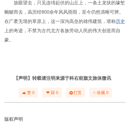
放眼望去，只见连绵起伏的山丘上，一条土龙状的壕堑
蜿蜒而去，虽历经800余年风风雨雨，至今仍然清晰可辨。
在广袤无垠的草原上，这一深沟高垒的雄伟建筑，堪称
历史
上的奇迹，不禁为古代北方各族劳动人民的伟大创造而自
豪。
【声明】转载请注明来源于科右前旗文旅体微讯
☆
赞
0
踩
0
打赏
收藏
0
版权声明