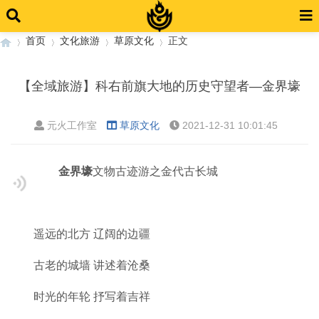
首页
文化旅游
草原文化
正文
【全域旅游】科右前旗大地的历史守望者—金界壕
›
›
›
›
元火工作室
草原文化
2021-12-31 10:01:45
金界壕
文物古迹游之金代古长城
遥远的北方 辽阔的边疆
古老的城墙 讲述着沧桑
时光的年轮 抒写着吉祥