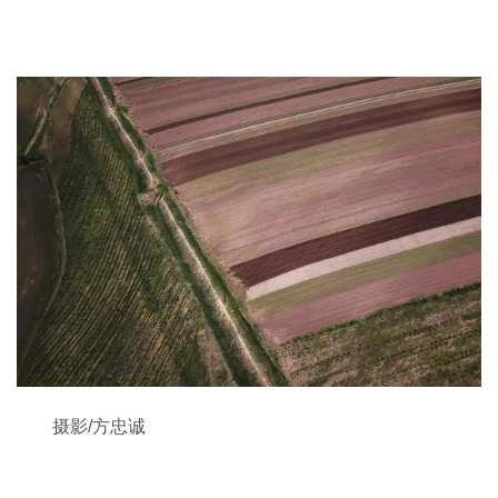
摄影/方忠诚