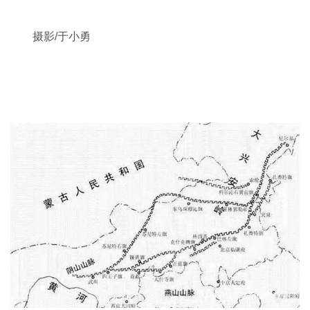
摄影/于小勇