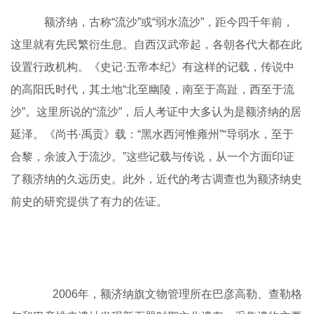
额济纳，古称“流沙”或“弱水流沙”，距今四千年前，
这里就有先民繁衍生息。自西汉武帝起，各朝各代大都在此
设置行政机构。《史记·五帝本纪》有这样的记载，传说中
的高阳氏时代，其土地“北至幽陵，南至于高趾，西至于流
沙”。这里所说的“流沙”，后人考证中大多认为是额济纳的居
延泽。《尚书·禹贡》载：“黑水西河惟雍州”“导弱水，至于
合黎，余波入于流沙。”这些记载与传说，从一个方面印证
了额济纳的久远历史。此外，近代的考古调查也为额济纳史
前史的研究提供了有力的佐证。
2006年，额济纳旗文物管理所在巴彦高勒、查勒格