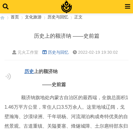
首页
文化旅游
历史与回忆
正文
历史上的额济纳 ——史前篇
›
›
›
›
元火工作室
历史与回忆
2022-02-19 19:30:02
历史
上的额济纳
——史前篇
额济纳旗地处内蒙古自治区的最西端，全旗总面积1
1.46万平方公里，常住人口3.5万余人。这里地域辽阔，戈
壁瀚海、沙漠绿洲、千年胡杨、河流湖泊构成奇特优美的自
然景观。古道重镇、关隘要塞、烽燧城障、土尔扈特部东归