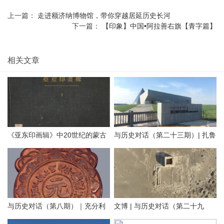
上一篇：
走进额济纳博物馆，带你穿越居延历史长河
下一篇：
【印象】中国•阿拉善右旗【青字篇】
相关文章
《亚东印画辑》中20世纪的蒙古
与历史对话（第二十三期）| 扎鲁
地方老照片（附AI彩色复原）
特旗南宝力皋吐博物馆
与历史对话（第八期）｜充分利
文博 | 与历史对话（第二十九
用内蒙古元代文化遗产资源，铸
期）留住历史根脉 传承中华文明