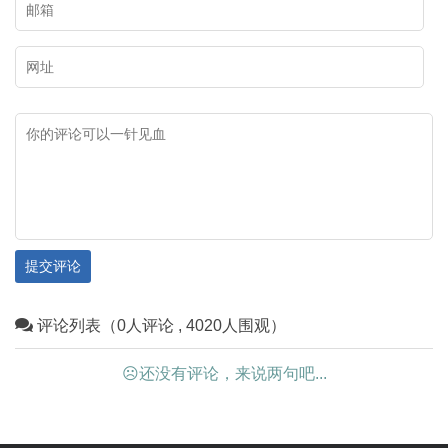
沟岩画、苏白音沟岩画、小摩尼
长城、遗址遗迹，从不同视角带
沟岩画等。岩画地点约二十余
您领略乌海市独具特色的文化资
处，二千五百余个单体画面。岩
源，与大家一起探寻这座城市文
画比较均匀地散布在桌子山山脉
化基因的魅力。
的山沟磐石上，而且从技法、风
格、内容上看，属于两个时期。
有岩画分布的地方，图案十分密
集，各个图形密密麻麻连成一
片。各个图形尽管磨刻的沟槽很
提交评论
深，有的深达 3厘米以上，但由
评论列表（0人评论 , 4020人围观）
于风蚀雨淋等大自然的破坏，有
些图形已看不清晰。这些岩画的
☹还没有评论，来说两句吧...
刻画题材以人面像、动物、狩
猎、舞蹈、骑士、星像、符号等