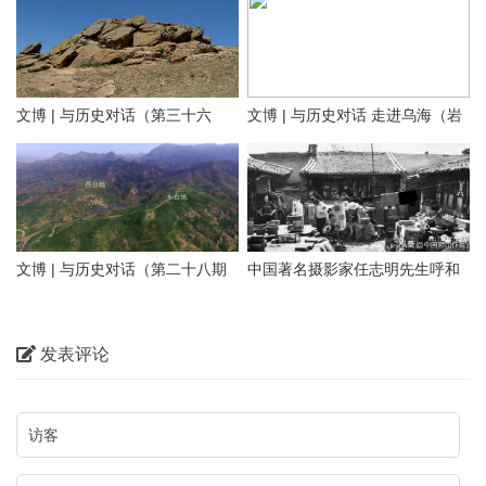
牢中华民族共同体意识
——走进阿拉善
文博 | 与历史对话（第三十六
文博 | 与历史对话 走进乌海（岩
文化是一个国家、一个民族的灵
期）探寻隆盛庄“大明洪武二十九
画长城遗址篇）
魂。中华文化悠久的历史，积淀
年”石刻 见证乌兰察布修筑最早
着中华民族最深沉的精神追求，
01 岩画
的明代长城
代表着中华民族独特的精神标
识。在乌海这片热土上，既有优
文博 | 与历史对话（第二十八期
中国著名摄影家任志明先生呼和
乌海桌子山岩画群位于在鄂尔多
美的自然风光，也有多彩的历史
上）正北山河——包头历史文物
浩特老照片100图（五）大宅小
斯市鄂托克旗与乌海市海勃湾区
文化。本期【与历史对话】节目
概览
院
交界处的桌子山山沟的悬崖峭壁
发表评论
我们走进乌海，对话内蒙古乌海
和沟畔石灰岩磐石上，主要包括
市文化广电事业发展中心（市文
召烧沟岩画、雀尔沟岩画、苦菜
物保护中心）副主任、文博研究
沟岩画、乌兰布拉格岩画、摩儿
员武俊生，为您讲述乌海岩画、