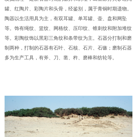
罐、红陶片、彩陶片和头骨，经鉴别，属于青铜时期遗物。
陶器以生活用具为主，有双耳罐、单耳罐、壶、盘和网坠
等。饰有绳纹、篮纹、网格纹、压印纹、锥刺纹和附加堆纹
等。彩陶纹饰以黑彩三角纹和条带纹为主。石器分打制和磨
制两种，打制的石器有石叶、石核、石片、石镞；磨制石器
多为生产工具，有斧、刀、凿、杵、磨棒和纺轮等。