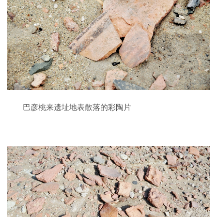
巴彦桃来遗址地表散落的彩陶片