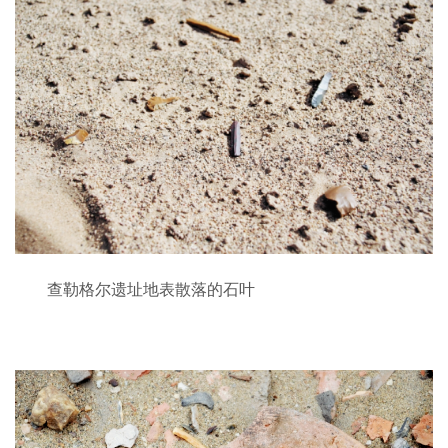
查勒格尔遗址地表散落的石叶